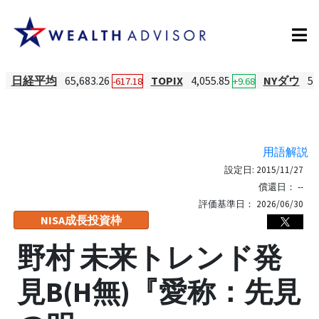
日経平均
65,683.26
TOPIX
4,055.85
NYダウ
54
-617.18
+9.68
用語解説
設定日:
2015/11/27
償還日：
--
評価基準日：
2026/06/30
NISA成長投資枠
野村 未来トレンド発
見B(H無)『愛称：先見