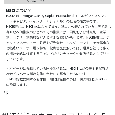
MSCIについて：
MSCIとは、Morgan Stanley Capital International（モルガン・スタンレ
ー・キャピタル・インターナショナル）の社名の頭文字です。
MSCI指数は、MSCI Incによって日々、算出、公表されている世界で最も
有名な株価指数のひとつでその指数には、国別および地域別、産業
別、セクター別指数などさまざまな種類があります。MSCI指数は、ア
セットマネージャー、銀行や証券会社、ヘッジファンド、年金基金な
ど幅広いユーザー層を持ち、投資信託においては、運用会社にて多く
の海外株式に投資するファンドがベンチマークや参考指数として利用
しています。
・本ページに掲載している円換算指数は、MSCI Inc.が公表する配当込
み米ドルベース指数を元に当社にて算出したものです。
・MSCI指数に関する著作権、知的財産権その他一切の権利はMSCI Inc.
に帰属します。
PR