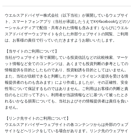
ウエルスアドバイザー株式会社（以下当社）が展開しているウェブサイ
ト、スマートフォンアプリ（当社が承認したうえでXやfacebookなどのソ
ーシャルメディアで配信・共有された情報も含みます）ならびにウエル
スアドバイザーウェブサイトを介した外部ウェブサイトの閲覧、ご利用
は、お客様の責任で行っていただきますようお願いいたします。
【当サイトのご利用について】
当社がウェブサイト等で展開している投資信託などの比較検索、マーケ
ット情報など全てのコンテンツは、あくまでも投資判断の参考としての
情報提供を目的としたものであり、投資勧誘を目的としてはいません。
また、当社が信頼できると判断したデータ（ライセンス提供を受ける情
報提供者のものも含みます）により作成しましたが、その正確性、安全
性等について保証するものではありません。ご利用はお客様の判断と責
任のもとに行って下さい。利用者が当該情報などに基づいて被ったとさ
れるいかなる損害についても、当社およびその情報提供者は責任を負い
ません。
【リンク先サイトのご利用について】
ウエルスアドバイザーウェブサイトの各コンテンツからは外部のウェブ
サイトなどへリンクをしている場合があります。リンク先のウェブサイ