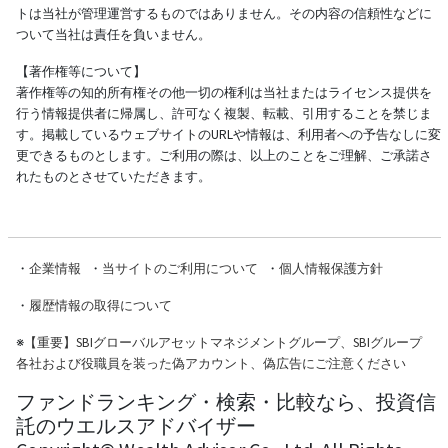
トは当社が管理運営するものではありません。その内容の信頼性などに
ついて当社は責任を負いません。
【著作権等について】
著作権等の知的所有権その他一切の権利は当社またはライセンス提供を
行う情報提供者に帰属し、許可なく複製、転載、引用することを禁じま
す。掲載しているウェブサイトのURLや情報は、利用者への予告なしに変
更できるものとします。ご利用の際は、以上のことをご理解、ご承諾さ
れたものとさせていただきます。
・
企業情報
・
当サイトのご利用について
・
個人情報保護方針
・
履歴情報の取得について
※
【重要】SBIグローバルアセットマネジメントグループ、SBIグループ
各社および役職員を装った偽アカウント、偽広告にご注意ください
ファンドランキング・検索・比較なら、投資信
託のウエルスアドバイザー