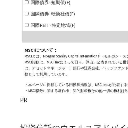
国際債券･短期債(F)
国際債券･転換社債(F)
国際REIT･特定地域(F)
MSCIについて：
MSCIとは、Morgan Stanley Capital Internat
MSCI指数は、MSCI Incによって日々、算出、公表され
は、アセットマネージャー、銀行や証券会社、ヘッジファン
数として利用しています。
・本ページに掲載している円換算指数は、MSCI Inc.が公
・MSCI指数に関する著作権、知的財産権その他一切の権利はMSCI
PR
投資信託のウエルスアドバイ