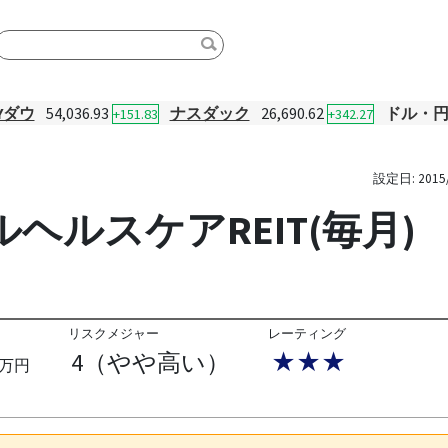
Yダウ
54,036.93
ナスダック
26,690.62
ドル・
+151.83
+342.27
設定日:
2015
ヘルスケアREIT(毎月)
リスクメジャー
レーティング
4（やや高い）
★★★
万円