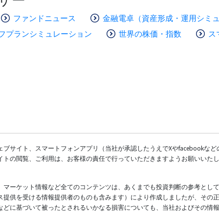
ファンドニュース
金融電卓（資産形成・運用シミ
フプランシミュレーション
世界の株価・指数
ス
ブサイト、スマートフォンアプリ（当社が承認したうえでXやfacebookな
イトの閲覧、ご利用は、お客様の責任で行っていただきますようお願いいた
、マーケット情報など全てのコンテンツは、あくまでも投資判断の参考とし
ス提供を受ける情報提供者のものも含みます）により作成しましたが、その
などに基づいて被ったとされるいかなる損害についても、当社およびその情