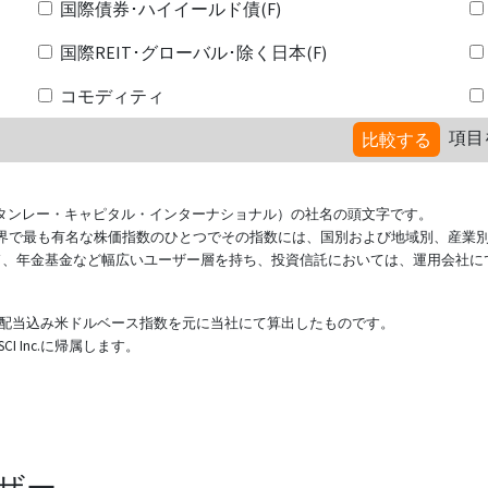
国際債券･ハイイールド債(F)
国際REIT･グローバル･除く日本(F)
コモディティ
項目
比較する
ional（モルガン・スタンレー・キャピタル・インターナショナル）の社名の頭文字です。
ている世界で最も有名な株価指数のひとつでその指数には、国別および地域別、産業
ド、年金基金など幅広いユーザー層を持ち、投資信託においては、運用会社に
表する配当込み米ドルベース指数を元に当社にて算出したものです。
 Inc.に帰属します。
ザー