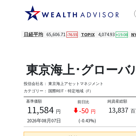
日経平均
65,606.71
TOPIX
4,074.93
N
-76.55
+19.08
東京海上･グローバル
投信会社名：
東京海上アセットマネジメント
カテゴリー：
国際REIT・特定地域（F）
基準価額
純資産総額
前日比
11,584
13,837
-50
百
円
円
2026年08月07日
(-0.43%)