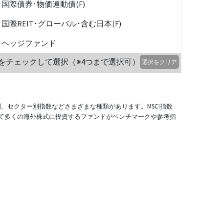
国際債券･物価連動債(F)
国際REIT･グローバル･含む日本(F)
ヘッジファンド
をチェックして選択（※4つまで選択可）
選択をクリア
別、セクター別指数などさまざまな種類があります。MSCI指数
て多くの海外株式に投資するファンドがベンチマークや参考指