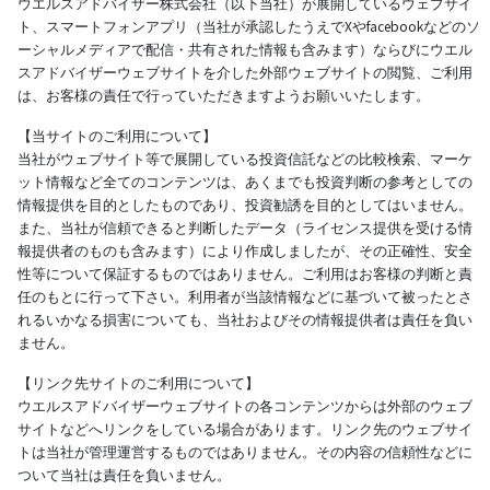
ウエルスアドバイザー株式会社（以下当社）が展開しているウェブサイ
ト、スマートフォンアプリ（当社が承認したうえでXやfacebookなどのソ
ーシャルメディアで配信・共有された情報も含みます）ならびにウエル
スアドバイザーウェブサイトを介した外部ウェブサイトの閲覧、ご利用
は、お客様の責任で行っていただきますようお願いいたします。
【当サイトのご利用について】
当社がウェブサイト等で展開している投資信託などの比較検索、マーケ
ット情報など全てのコンテンツは、あくまでも投資判断の参考としての
情報提供を目的としたものであり、投資勧誘を目的としてはいません。
また、当社が信頼できると判断したデータ（ライセンス提供を受ける情
報提供者のものも含みます）により作成しましたが、その正確性、安全
性等について保証するものではありません。ご利用はお客様の判断と責
任のもとに行って下さい。利用者が当該情報などに基づいて被ったとさ
れるいかなる損害についても、当社およびその情報提供者は責任を負い
ません。
【リンク先サイトのご利用について】
ウエルスアドバイザーウェブサイトの各コンテンツからは外部のウェブ
サイトなどへリンクをしている場合があります。リンク先のウェブサイ
トは当社が管理運営するものではありません。その内容の信頼性などに
ついて当社は責任を負いません。