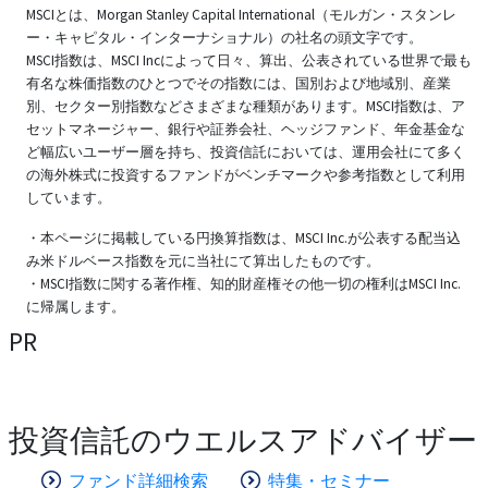
MSCIとは、Morgan Stanley Capital International（モルガン・スタンレ
ー・キャピタル・インターナショナル）の社名の頭文字です。
MSCI指数は、MSCI Incによって日々、算出、公表されている世界で最も
有名な株価指数のひとつでその指数には、国別および地域別、産業
別、セクター別指数などさまざまな種類があります。MSCI指数は、ア
セットマネージャー、銀行や証券会社、ヘッジファンド、年金基金な
ど幅広いユーザー層を持ち、投資信託においては、運用会社にて多く
の海外株式に投資するファンドがベンチマークや参考指数として利用
しています。
・本ページに掲載している円換算指数は、MSCI Inc.が公表する配当込
み米ドルベース指数を元に当社にて算出したものです。
・MSCI指数に関する著作権、知的財産権その他一切の権利はMSCI Inc.
に帰属します。
PR
投資信託のウエルスアドバイザー
ファンド詳細検索
特集・セミナー