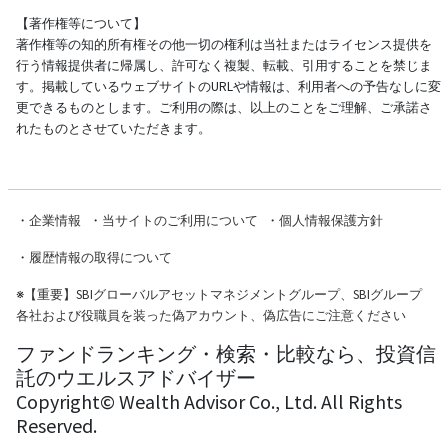
【著作権等について】
著作権等の知的所有権その他一切の権利は当社またはライセンス提供を
行う情報提供者に帰属し、許可なく複製、転載、引用することを禁じま
す。掲載しているウェブサイトのURLや情報は、利用者への予告なしに変
更できるものとします。ご利用の際は、以上のことをご理解、ご承諾さ
れたものとさせていただきます。
・
企業情報
・
当サイトのご利用について
・
個人情報保護方針
・
履歴情報の取得について
※
【重要】SBIグローバルアセットマネジメントグループ、SBIグループ
各社および役職員を装った偽アカウント、偽広告にご注意ください
ファンドランキング・検索・比較なら、投資信
託のウエルスアドバイザー
Copyright© Wealth Advisor Co., Ltd. All Rights
Reserved.