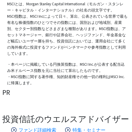
MSCIとは、Morgan Stanley Capital International（モルガン・スタンレ
ー・キャピタル・インターナショナル）の社名の頭文字です。
MSCI指数は、MSCI Incによって日々、算出、公表されている世界で最も
有名な株価指数のひとつでその指数には、国別および地域別、産業
別、セクター別指数などさまざまな種類があります。MSCI指数は、ア
セットマネージャー、銀行や証券会社、ヘッジファンド、年金基金な
ど幅広いユーザー層を持ち、投資信託においては、運用会社にて多く
の海外株式に投資するファンドがベンチマークや参考指数として利用
しています。
・本ページに掲載している円換算指数は、MSCI Inc.が公表する配当込
み米ドルベース指数を元に当社にて算出したものです。
・MSCI指数に関する著作権、知的財産権その他一切の権利はMSCI Inc.
に帰属します。
PR
投資信託のウエルスアドバイザー
ファンド詳細検索
特集・セミナー