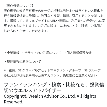
【著作権等について】
著作権等の知的所有権その他一切の権利は当社またはライセンス提供を
行う情報提供者に帰属し、許可なく複製、転載、引用することを禁じま
す。掲載しているウェブサイトのURLや情報は、利用者への予告なしに変
更できるものとします。ご利用の際は、以上のことをご理解、ご承諾さ
れたものとさせていただきます。
・
企業情報
・
当サイトのご利用について
・
個人情報保護方針
・
履歴情報の取得について
※
【重要】SBIグローバルアセットマネジメントグループ、SBIグループ
各社および役職員を装った偽アカウント、偽広告にご注意ください
ファンドランキング・検索・比較なら、投資信
託のウエルスアドバイザー
Copyright© Wealth Advisor Co., Ltd. All Rights
Reserved.