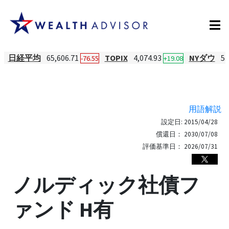
日経平均
65,606.71
TOPIX
4,074.93
NYダウ
53
-76.55
+19.08
用語解説
設定日:
2015/04/28
償還日：
2030/07/08
評価基準日：
2026/07/31
ノルディック社債フ
ァンド H有