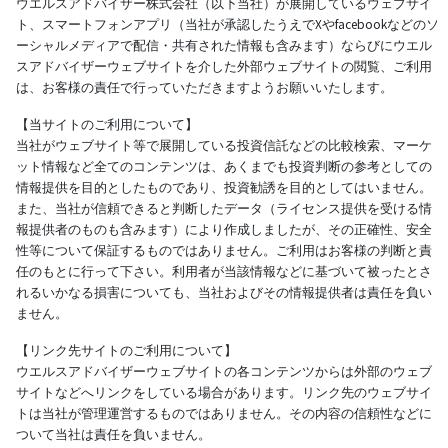
ウエルスアドバイザー株式会社（以下当社）が展開しているウェブサイ
ト、スマートフォンアプリ（当社が承認したうえでXやfacebookなどのソ
ーシャルメディアで配信・共有された情報も含みます）ならびにウエル
スアドバイザーウェブサイトを介した外部ウェブサイトの閲覧、ご利用
は、お客様の責任で行っていただきますようお願いいたします。
【当サイトのご利用について】
当社がウェブサイト等で展開している投資信託などの比較検索、マーケ
ット情報など全てのコンテンツは、あくまでも投資判断の参考としての
情報提供を目的としたものであり、投資勧誘を目的としてはいません。
また、当社が信頼できると判断したデータ（ライセンス提供を受ける情
報提供者のものも含みます）により作成しましたが、その正確性、安全
性等について保証するものではありません。ご利用はお客様の判断と責
任のもとに行って下さい。利用者が当該情報などに基づいて被ったとさ
れるいかなる損害についても、当社およびその情報提供者は責任を負い
ません。
【リンク先サイトのご利用について】
ウエルスアドバイザーウェブサイトの各コンテンツからは外部のウェブ
サイトなどへリンクをしている場合があります。リンク先のウェブサイ
トは当社が管理運営するものではありません。その内容の信頼性などに
ついて当社は責任を負いません。