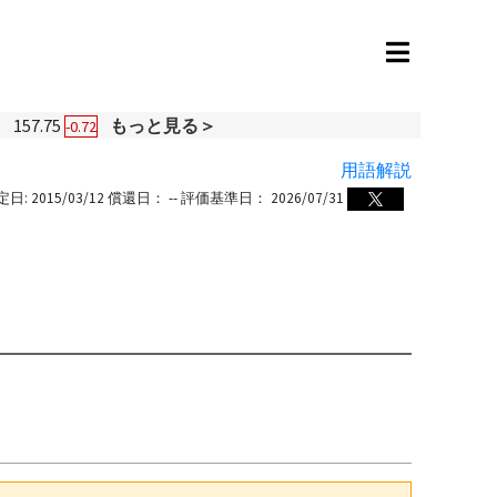
円
157.75
もっと見る＞
-0.72
用語解説
定日:
2015/03/12
償還日：
--
評価基準日：
2026/07/31