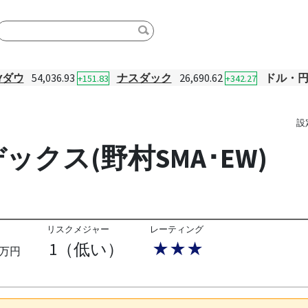
Yダウ
54,036.93
ナスダック
26,690.62
ドル・
+151.83
+342.27
設
クス(野村SMA･EW)
リスクメジャー
レーティング
1（低い）
★★★
万円