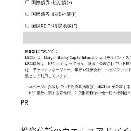
国際債券･短期債(F)
国際債券･転換社債(F)
国際REIT･特定地域(F)
MSCIについて：
MSCIとは、Morgan Stanley Capital Internat
MSCI指数は、MSCI Incによって日々、算出、公表され
は、アセットマネージャー、銀行や証券会社、ヘッジファン
数として利用しています。
・本ページに掲載している円換算指数は、MSCI Inc.が公
・MSCI指数に関する著作権、知的財産権その他一切の権利はMSCI
PR
投資信託のウエルスアドバイ