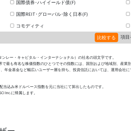
国際債券･ハイイールド債(F)
国際REIT･グローバル･除く日本(F)
コモディティ
項目
比較する
ional（モルガン・スタンレー・キャピタル・インターナショナル）の社名の頭文字です。
ている世界で最も有名な株価指数のひとつでその指数には、国別および地域別、産業
ド、年金基金など幅広いユーザー層を持ち、投資信託においては、運用会社に
表する配当込み米ドルベース指数を元に当社にて算出したものです。
 Inc.に帰属します。
ザー