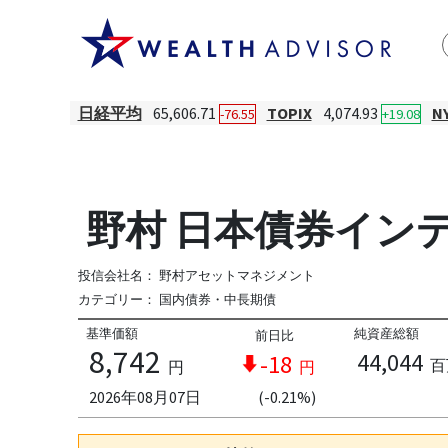
日経平均
65,606.71
TOPIX
4,074.93
N
-76.55
+19.08
野村 日本債券インデッ
投信会社名：
野村アセットマネジメント
カテゴリー：
国内債券・中長期債
基準価額
純資産総額
前日比
8,742
44,044
-18
百
円
円
2026年08月07日
(-0.21%)