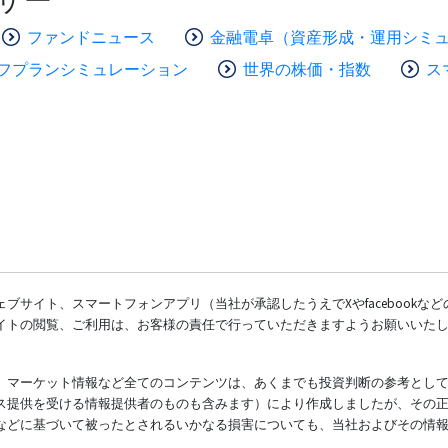
ファンドニュース
金融電卓（資産形成・運用シミ
フプランシミュレーション
世界の株価・指数
ス
ブサイト、スマートフォンアプリ（当社が承認したうえでXやfacebookな
イトの閲覧、ご利用は、お客様の責任で行っていただきますようお願いいた
、マーケット情報など全てのコンテンツは、あくまでも投資判断の参考とし
ス提供を受ける情報提供者のものも含みます）により作成しましたが、その
などに基づいて被ったとされるいかなる損害についても、当社およびその情