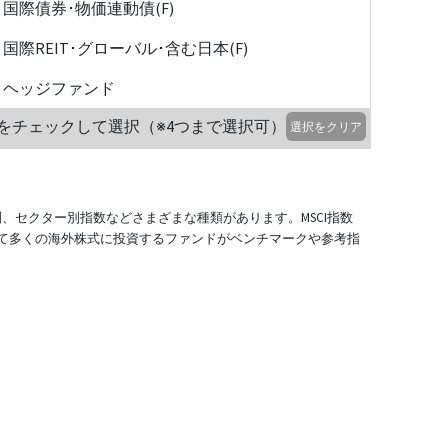
国際債券･物価連動債(F)
国際REIT･グローバル･含む日本(F)
ヘッジファンド
をチェックして選択（※4つまで選択可）
選択をクリア
別、セクター別指数などさまざまな種類があります。MSCI指数
て多くの海外株式に投資するファンドがベンチマークや参考指