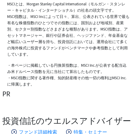
MSCIとは、Morgan Stanley Capital International（モルガン・スタンレ
ー・キャピタル・インターナショナル）の社名の頭文字です。
MSCI指数は、MSCI Incによって日々、算出、公表されている世界で最も
有名な株価指数のひとつでその指数には、国別および地域別、産業
別、セクター別指数などさまざまな種類があります。MSCI指数は、ア
セットマネージャー、銀行や証券会社、ヘッジファンド、年金基金な
ど幅広いユーザー層を持ち、投資信託においては、運用会社にて多く
の海外株式に投資するファンドがベンチマークや参考指数として利用
しています。
・本ページに掲載している円換算指数は、MSCI Inc.が公表する配当込
み米ドルベース指数を元に当社にて算出したものです。
・MSCI指数に関する著作権、知的財産権その他一切の権利はMSCI Inc.
に帰属します。
PR
投資信託のウエルスアドバイザー
ファンド詳細検索
特集・セミナー