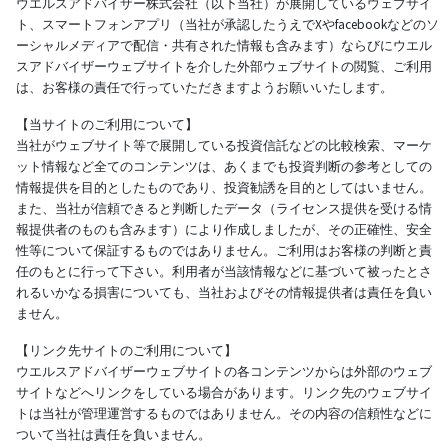
ウエルスアドバイザー株式会社（以下当社）が展開しているウェブサイ
ト、スマートフォンアプリ（当社が承認したうえでXやfacebookなどのソ
ーシャルメディアで配信・共有された情報も含みます）ならびにウエル
スアドバイザーウェブサイトを介した外部ウェブサイトの閲覧、ご利用
は、お客様の責任で行っていただきますようお願いいたします。
【当サイトのご利用について】
当社がウェブサイト等で展開している投資信託などの比較検索、マーケ
ット情報など全てのコンテンツは、あくまでも投資判断の参考としての
情報提供を目的としたものであり、投資勧誘を目的としてはいません。
また、当社が信頼できると判断したデータ（ライセンス提供を受ける情
報提供者のものも含みます）により作成しましたが、その正確性、安全
性等について保証するものではありません。ご利用はお客様の判断と責
任のもとに行って下さい。利用者が当該情報などに基づいて被ったとさ
れるいかなる損害についても、当社およびその情報提供者は責任を負い
ません。
【リンク先サイトのご利用について】
ウエルスアドバイザーウェブサイトの各コンテンツからは外部のウェブ
サイトなどへリンクをしている場合があります。リンク先のウェブサイ
トは当社が管理運営するものではありません。その内容の信頼性などに
ついて当社は責任を負いません。