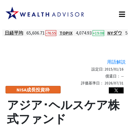
日経平均
65,606.71
TOPIX
4,074.93
NYダウ
54
-76.55
+19.08
用語解説
設定日:
2015/01/16
償還日：
--
評価基準日：
2026/07/31
NISA成長投資枠
アジア･ヘルスケア株
式ファンド