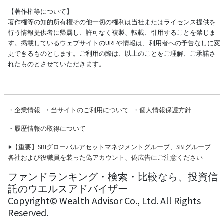
【著作権等について】
著作権等の知的所有権その他一切の権利は当社またはライセンス提供を
行う情報提供者に帰属し、許可なく複製、転載、引用することを禁じま
す。掲載しているウェブサイトのURLや情報は、利用者への予告なしに変
更できるものとします。ご利用の際は、以上のことをご理解、ご承諾さ
れたものとさせていただきます。
・
企業情報
・
当サイトのご利用について
・
個人情報保護方針
・
履歴情報の取得について
※
【重要】SBIグローバルアセットマネジメントグループ、SBIグループ
各社および役職員を装った偽アカウント、偽広告にご注意ください
ファンドランキング・検索・比較なら、投資信
託のウエルスアドバイザー
Copyright© Wealth Advisor Co., Ltd. All Rights
Reserved.