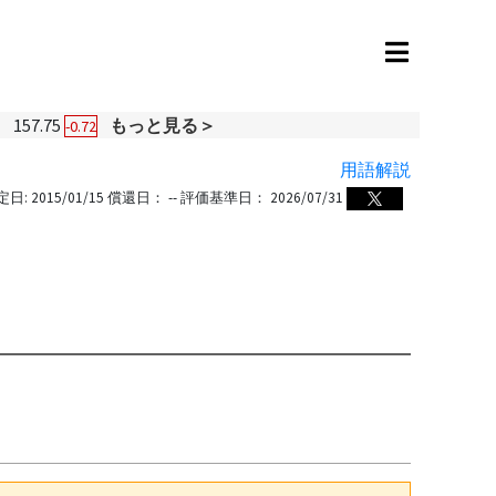
円
157.75
もっと見る＞
-0.72
用語解説
定日:
2015/01/15
償還日：
--
評価基準日：
2026/07/31