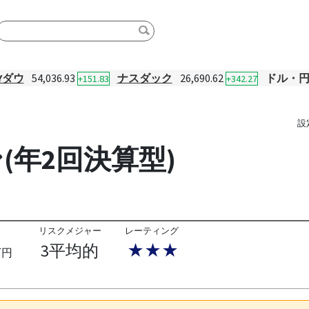
Yダウ
54,036.93
ナスダック
26,690.62
ドル・
+151.83
+342.27
設
プン(年2回決算型)
リスクメジャー
レーティング
3平均的
★★★
万円