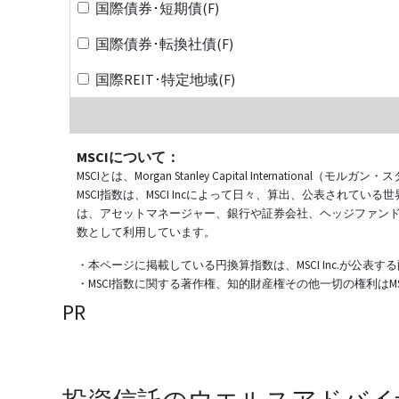
国際債券･短期債(F)
国際債券･転換社債(F)
国際REIT･特定地域(F)
MSCIについて：
MSCIとは、Morgan Stanley Capital Internat
MSCI指数は、MSCI Incによって日々、算出、公表され
は、アセットマネージャー、銀行や証券会社、ヘッジファン
数として利用しています。
・本ページに掲載している円換算指数は、MSCI Inc.が公
・MSCI指数に関する著作権、知的財産権その他一切の権利はMSCI
PR