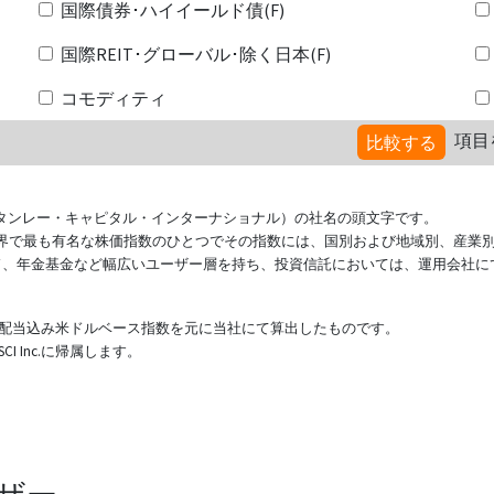
国際債券･ハイイールド債(F)
国際REIT･グローバル･除く日本(F)
コモディティ
項目
比較する
ional（モルガン・スタンレー・キャピタル・インターナショナル）の社名の頭文字です。
ている世界で最も有名な株価指数のひとつでその指数には、国別および地域別、産業
ド、年金基金など幅広いユーザー層を持ち、投資信託においては、運用会社に
表する配当込み米ドルベース指数を元に当社にて算出したものです。
 Inc.に帰属します。