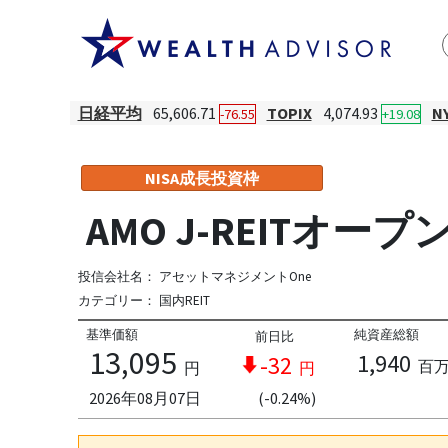
日経平均
65,606.71
TOPIX
4,074.93
N
-76.55
+19.08
NISA成長投資枠
AMO J-REITオー
投信会社名：
アセットマネジメントOne
カテゴリー：
国内REIT
基準価額
純資産総額
前日比
13,095
1,940
-32
百
円
円
2026年08月07日
(-0.24%)