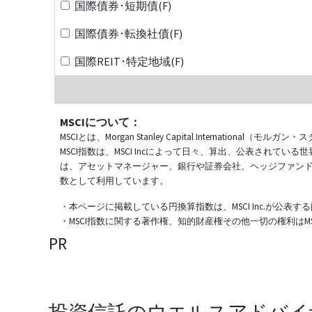
国際債券･短期債(F)
国際債券･転換社債(F)
国際REIT･特定地域(F)
MSCIについて：
MSCIとは、Morgan Stanley Capital Internat
MSCI指数は、MSCI Incによって日々、算出、公表され
は、アセットマネージャー、銀行や証券会社、ヘッジファン
数として利用しています。
・本ページに掲載している円換算指数は、MSCI Inc.が公
・MSCI指数に関する著作権、知的財産権その他一切の権利はMSCI
PR
投資信託のウエルスアドバイ