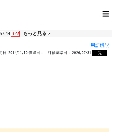
57.44
もっと見る＞
-1.03
用語解説
定日:
2014/11/10
償還日：
--
評価基準日：
2026/07/31