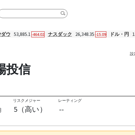
Yダウ
53,885.1
ナスダック
26,348.35
ドル・円
1
-464.02
-15.09
設
場投信
リスクメジャー
レーティング
5（高い）
--
円