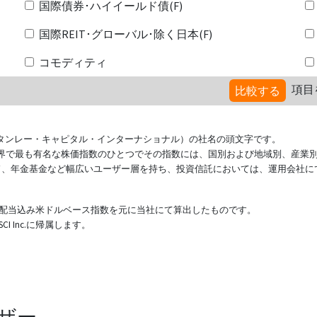
国際債券･ハイイールド債(F)
国際REIT･グローバル･除く日本(F)
コモディティ
項目
比較する
ional（モルガン・スタンレー・キャピタル・インターナショナル）の社名の頭文字です。
ている世界で最も有名な株価指数のひとつでその指数には、国別および地域別、産業
ド、年金基金など幅広いユーザー層を持ち、投資信託においては、運用会社に
表する配当込み米ドルベース指数を元に当社にて算出したものです。
 Inc.に帰属します。
ザー