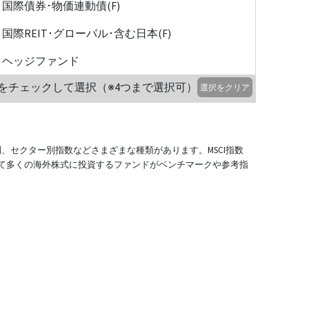
国際債券･物価連動債(F)
国際REIT･グローバル･含む日本(F)
ヘッジファンド
をチェックして選択（※4つまで選択可）
選択をクリア
別、セクター別指数などさまざまな種類があります。MSCI指数
て多くの海外株式に投資するファンドがベンチマークや参考指