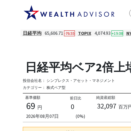
日経平均
65,606.71
TOPIX
4,074.93
N
-76.55
+19.08
日経平均ベア2倍上
投信会社名：
シンプレクス・アセット・マネジメント
カテゴリー：
株式ベア型
基準価額
純資産総額
前日比
69
32,097
0
百万
円
2026年08月07日
(0%)