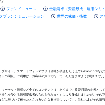
ファンドニュース
金融電卓（資産形成・運用シミ
フプランシミュレーション
世界の株価・指数
ス
ブサイト、スマートフォンアプリ（当社が承認したうえでXやfacebookな
イトの閲覧、ご利用は、お客様の責任で行っていただきますようお願いいた
、マーケット情報など全てのコンテンツは、あくまでも投資判断の参考とし
ス提供を受ける情報提供者のものも含みます）により作成しましたが、その
などに基づいて被ったとされるいかなる損害についても、当社およびその情