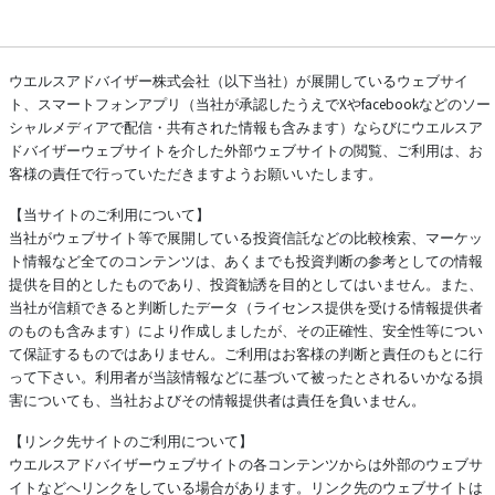
ウエルスアドバイザー株式会社（以下当社）が展開しているウェブサイ
ト、スマートフォンアプリ（当社が承認したうえでXやfacebookなどのソー
シャルメディアで配信・共有された情報も含みます）ならびにウエルスア
ドバイザーウェブサイトを介した外部ウェブサイトの閲覧、ご利用は、お
客様の責任で行っていただきますようお願いいたします。
【当サイトのご利用について】
当社がウェブサイト等で展開している投資信託などの比較検索、マーケッ
ト情報など全てのコンテンツは、あくまでも投資判断の参考としての情報
提供を目的としたものであり、投資勧誘を目的としてはいません。また、
当社が信頼できると判断したデータ（ライセンス提供を受ける情報提供者
のものも含みます）により作成しましたが、その正確性、安全性等につい
て保証するものではありません。ご利用はお客様の判断と責任のもとに行
って下さい。利用者が当該情報などに基づいて被ったとされるいかなる損
害についても、当社およびその情報提供者は責任を負いません。
【リンク先サイトのご利用について】
ウエルスアドバイザーウェブサイトの各コンテンツからは外部のウェブサ
イトなどへリンクをしている場合があります。リンク先のウェブサイトは