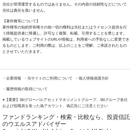
当社が管理運営するものではありません。その内容の信頼性などについて
当社は責任を負いません。
【著作権等について】
著作権等の知的所有権その他一切の権利は当社またはライセンス提供を行
う情報提供者に帰属し、許可なく複製、転載、引用することを禁じます。
掲載しているウェブサイトのURLや情報は、利用者への予告なしに変更でき
るものとします。ご利用の際は、以上のことをご理解、ご承諾されたもの
とさせていただきます。
・
企業情報
・
当サイトのご利用について
・
個人情報保護方針
・
履歴情報の取得について
※
【重要】SBIグローバルアセットマネジメントグループ、SBIグループ各社
および役職員を装った偽アカウント、偽広告にご注意ください
ファンドランキング・検索・比較なら、投資信託
のウエルスアドバイザー