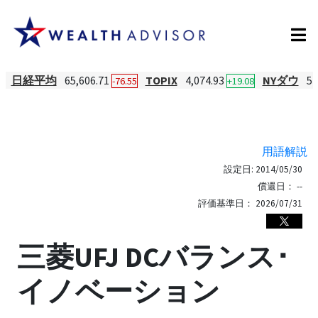
日経平均
65,606.71
TOPIX
4,074.93
NYダウ
54
-76.55
+19.08
用語解説
設定日:
2014/05/30
償還日：
--
評価基準日：
2026/07/31
三菱UFJ DCバランス･
イノベーション