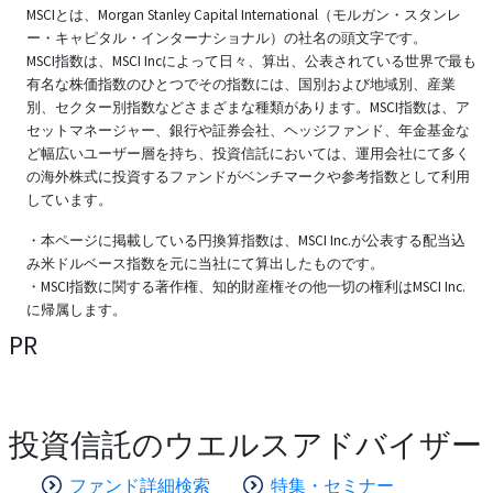
MSCIとは、Morgan Stanley Capital International（モルガン・スタンレ
ー・キャピタル・インターナショナル）の社名の頭文字です。
MSCI指数は、MSCI Incによって日々、算出、公表されている世界で最も
有名な株価指数のひとつでその指数には、国別および地域別、産業
別、セクター別指数などさまざまな種類があります。MSCI指数は、ア
セットマネージャー、銀行や証券会社、ヘッジファンド、年金基金な
ど幅広いユーザー層を持ち、投資信託においては、運用会社にて多く
の海外株式に投資するファンドがベンチマークや参考指数として利用
しています。
・本ページに掲載している円換算指数は、MSCI Inc.が公表する配当込
み米ドルベース指数を元に当社にて算出したものです。
・MSCI指数に関する著作権、知的財産権その他一切の権利はMSCI Inc.
に帰属します。
PR
投資信託のウエルスアドバイザー
ファンド詳細検索
特集・セミナー