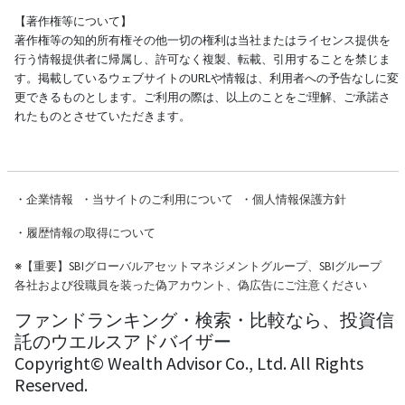
【著作権等について】
著作権等の知的所有権その他一切の権利は当社またはライセンス提供を
行う情報提供者に帰属し、許可なく複製、転載、引用することを禁じま
す。掲載しているウェブサイトのURLや情報は、利用者への予告なしに変
更できるものとします。ご利用の際は、以上のことをご理解、ご承諾さ
れたものとさせていただきます。
・
企業情報
・
当サイトのご利用について
・
個人情報保護方針
・
履歴情報の取得について
※
【重要】SBIグローバルアセットマネジメントグループ、SBIグループ
各社および役職員を装った偽アカウント、偽広告にご注意ください
ファンドランキング・検索・比較なら、投資信
託のウエルスアドバイザー
Copyright© Wealth Advisor Co., Ltd. All Rights
Reserved.