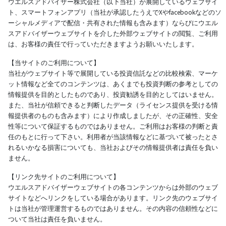
ウエルスアドバイザー株式会社（以下当社）が展開しているウェブサイ
ト、スマートフォンアプリ（当社が承認したうえでXやfacebookなどのソ
ーシャルメディアで配信・共有された情報も含みます）ならびにウエル
スアドバイザーウェブサイトを介した外部ウェブサイトの閲覧、ご利用
は、お客様の責任で行っていただきますようお願いいたします。
【当サイトのご利用について】
当社がウェブサイト等で展開している投資信託などの比較検索、マーケ
ット情報など全てのコンテンツは、あくまでも投資判断の参考としての
情報提供を目的としたものであり、投資勧誘を目的としてはいません。
また、当社が信頼できると判断したデータ（ライセンス提供を受ける情
報提供者のものも含みます）により作成しましたが、その正確性、安全
性等について保証するものではありません。ご利用はお客様の判断と責
任のもとに行って下さい。利用者が当該情報などに基づいて被ったとさ
れるいかなる損害についても、当社およびその情報提供者は責任を負い
ません。
【リンク先サイトのご利用について】
ウエルスアドバイザーウェブサイトの各コンテンツからは外部のウェブ
サイトなどへリンクをしている場合があります。リンク先のウェブサイ
トは当社が管理運営するものではありません。その内容の信頼性などに
ついて当社は責任を負いません。