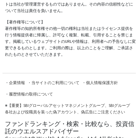
トは当社が管理運営するものではありません。その内容の信頼性などに
ついて当社は責任を負いません。
【著作権等について】
著作権等の知的所有権その他一切の権利は当社またはライセンス提供を
行う情報提供者に帰属し、許可なく複製、転載、引用することを禁じま
す。掲載しているウェブサイトのURLや情報は、利用者への予告なしに変
更できるものとします。ご利用の際は、以上のことをご理解、ご承諾さ
れたものとさせていただきます。
・
企業情報
・
当サイトのご利用について
・
個人情報保護方針
・
履歴情報の取得について
※
【重要】SBIグローバルアセットマネジメントグループ、SBIグループ
各社および役職員を装った偽アカウント、偽広告にご注意ください
ファンドランキング・検索・比較なら、投資信
託のウエルスアドバイザー