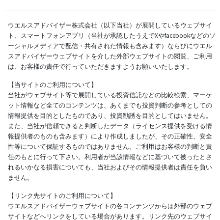
ウエルスアドバイザー株式会社（以下当社）が展開しているウェブサイ
ト、スマートフォンアプリ（当社が承認したうえでXやfacebookなどのソ
ーシャルメディアで配信・共有された情報も含みます）ならびにウエル
スアドバイザーウェブサイトを介した外部ウェブサイトの閲覧、ご利用
は、お客様の責任で行っていただきますようお願いいたします。
【当サイトのご利用について】
当社がウェブサイト等で展開している投資信託などの比較検索、マーケ
ット情報など全てのコンテンツは、あくまでも投資判断の参考としての
情報提供を目的としたものであり、投資勧誘を目的としてはいません。
また、当社が信頼できると判断したデータ（ライセンス提供を受ける情
報提供者のものも含みます）により作成しましたが、その正確性、安全
性等について保証するものではありません。ご利用はお客様の判断と責
任のもとに行って下さい。利用者が当該情報などに基づいて被ったとさ
れるいかなる損害についても、当社およびその情報提供者は責任を負い
ません。
【リンク先サイトのご利用について】
ウエルスアドバイザーウェブサイトの各コンテンツからは外部のウェブ
サイトなどへリンクをしている場合があります。リンク先のウェブサイ