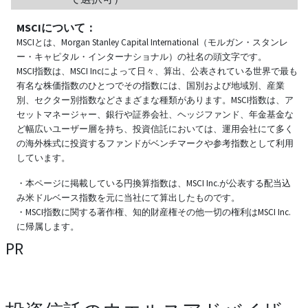
MSCIについて：
MSCIとは、Morgan Stanley Capital International（モルガン・スタンレ
ー・キャピタル・インターナショナル）の社名の頭文字です。
MSCI指数は、MSCI Incによって日々、算出、公表されている世界で最も
有名な株価指数のひとつでその指数には、国別および地域別、産業
別、セクター別指数などさまざまな種類があります。MSCI指数は、ア
セットマネージャー、銀行や証券会社、ヘッジファンド、年金基金な
ど幅広いユーザー層を持ち、投資信託においては、運用会社にて多く
の海外株式に投資するファンドがベンチマークや参考指数として利用
しています。
・本ページに掲載している円換算指数は、MSCI Inc.が公表する配当込
み米ドルベース指数を元に当社にて算出したものです。
・MSCI指数に関する著作権、知的財産権その他一切の権利はMSCI Inc.
に帰属します。
PR