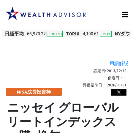
日経平均
66,970.22
TOPIX
4,100.61
NYダウ
+1363.51
+25.68
用語解説
設定日:
2013/12/10
償還日：
--
評価基準日：
2026/07/31
NISA成長投資枠
ニッセイ グローバル
リートインデックス