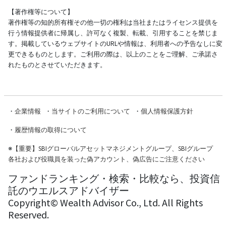
【著作権等について】
著作権等の知的所有権その他一切の権利は当社またはライセンス提供を
行う情報提供者に帰属し、許可なく複製、転載、引用することを禁じま
す。掲載しているウェブサイトのURLや情報は、利用者への予告なしに変
更できるものとします。ご利用の際は、以上のことをご理解、ご承諾さ
れたものとさせていただきます。
・
企業情報
・
当サイトのご利用について
・
個人情報保護方針
・
履歴情報の取得について
※
【重要】SBIグローバルアセットマネジメントグループ、SBIグループ
各社および役職員を装った偽アカウント、偽広告にご注意ください
ファンドランキング・検索・比較なら、投資信
託のウエルスアドバイザー
Copyright© Wealth Advisor Co., Ltd. All Rights
Reserved.