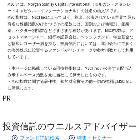
MSCIとは、Morgan Stanley Capital International（モルガン・スタンレ
ー・キャピタル・インターナショナル）の社名の頭文字です。
MSCI指数は、MSCI Incによって日々、算出、公表されている世界で最も
有名な株価指数のひとつでその指数には、国別および地域別、産業
別、セクター別指数などさまざまな種類があります。MSCI指数は、ア
セットマネージャー、銀行や証券会社、ヘッジファンド、年金基金な
ど幅広いユーザー層を持ち、投資信託においては、運用会社にて多く
の海外株式に投資するファンドがベンチマークや参考指数として利用
しています。
・本ページに掲載している円換算指数は、MSCI Inc.が公表する配当込
み米ドルベース指数を元に当社にて算出したものです。
・MSCI指数に関する著作権、知的財産権その他一切の権利はMSCI Inc.
に帰属します。
PR
投資信託のウエルスアドバイザー
ファンド詳細検索
特集・セミナー