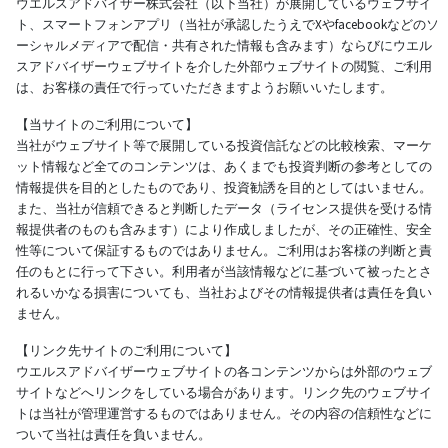
ウエルスアドバイザー株式会社（以下当社）が展開しているウェブサイ
ト、スマートフォンアプリ（当社が承認したうえでXやfacebookなどのソ
ーシャルメディアで配信・共有された情報も含みます）ならびにウエル
スアドバイザーウェブサイトを介した外部ウェブサイトの閲覧、ご利用
は、お客様の責任で行っていただきますようお願いいたします。
【当サイトのご利用について】
当社がウェブサイト等で展開している投資信託などの比較検索、マーケ
ット情報など全てのコンテンツは、あくまでも投資判断の参考としての
情報提供を目的としたものであり、投資勧誘を目的としてはいません。
また、当社が信頼できると判断したデータ（ライセンス提供を受ける情
報提供者のものも含みます）により作成しましたが、その正確性、安全
性等について保証するものではありません。ご利用はお客様の判断と責
任のもとに行って下さい。利用者が当該情報などに基づいて被ったとさ
れるいかなる損害についても、当社およびその情報提供者は責任を負い
ません。
【リンク先サイトのご利用について】
ウエルスアドバイザーウェブサイトの各コンテンツからは外部のウェブ
サイトなどへリンクをしている場合があります。リンク先のウェブサイ
トは当社が管理運営するものではありません。その内容の信頼性などに
ついて当社は責任を負いません。