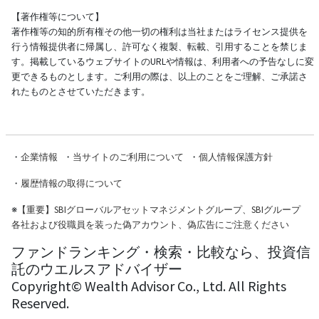
【著作権等について】
著作権等の知的所有権その他一切の権利は当社またはライセンス提供を
行う情報提供者に帰属し、許可なく複製、転載、引用することを禁じま
す。掲載しているウェブサイトのURLや情報は、利用者への予告なしに変
更できるものとします。ご利用の際は、以上のことをご理解、ご承諾さ
れたものとさせていただきます。
・
企業情報
・
当サイトのご利用について
・
個人情報保護方針
・
履歴情報の取得について
※
【重要】SBIグローバルアセットマネジメントグループ、SBIグループ
各社および役職員を装った偽アカウント、偽広告にご注意ください
ファンドランキング・検索・比較なら、投資信
託のウエルスアドバイザー
Copyright© Wealth Advisor Co., Ltd. All Rights
Reserved.