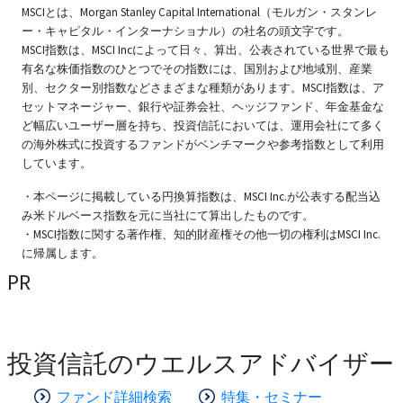
MSCIとは、Morgan Stanley Capital International（モルガン・スタンレ
ー・キャピタル・インターナショナル）の社名の頭文字です。
MSCI指数は、MSCI Incによって日々、算出、公表されている世界で最も
有名な株価指数のひとつでその指数には、国別および地域別、産業
別、セクター別指数などさまざまな種類があります。MSCI指数は、ア
セットマネージャー、銀行や証券会社、ヘッジファンド、年金基金な
ど幅広いユーザー層を持ち、投資信託においては、運用会社にて多く
の海外株式に投資するファンドがベンチマークや参考指数として利用
しています。
・本ページに掲載している円換算指数は、MSCI Inc.が公表する配当込
み米ドルベース指数を元に当社にて算出したものです。
・MSCI指数に関する著作権、知的財産権その他一切の権利はMSCI Inc.
に帰属します。
PR
投資信託のウエルスアドバイザー
ファンド詳細検索
特集・セミナー