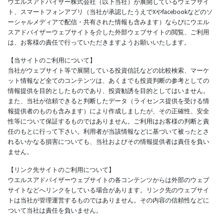
ウエルスアドバイザー株式会社（以下当社）が展開しているウェブサイ
ト、スマートフォンアプリ（当社が承認したうえでXやfacebookなどのソ
ーシャルメディアで配信・共有された情報も含みます）ならびにウエル
スアドバイザーウェブサイトを介した外部ウェブサイトの閲覧、ご利用
は、お客様の責任で行っていただきますようお願いいたします。
【当サイトのご利用について】
当社がウェブサイト等で展開している投資信託などの比較検索、マーケ
ット情報など全てのコンテンツは、あくまでも投資判断の参考としての
情報提供を目的としたものであり、投資勧誘を目的としてはいません。
また、当社が信頼できると判断したデータ（ライセンス提供を受ける情
報提供者のものも含みます）により作成しましたが、その正確性、安全
性等について保証するものではありません。ご利用はお客様の判断と責
任のもとに行って下さい。利用者が当該情報などに基づいて被ったとさ
れるいかなる損害についても、当社およびその情報提供者は責任を負い
ません。
【リンク先サイトのご利用について】
ウエルスアドバイザーウェブサイトの各コンテンツからは外部のウェブ
サイトなどへリンクをしている場合があります。リンク先のウェブサイ
トは当社が管理運営するものではありません。その内容の信頼性などに
ついて当社は責任を負いません。