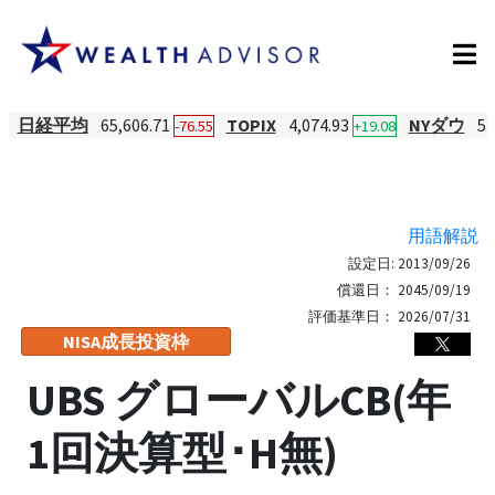
日経平均
65,606.71
TOPIX
4,074.93
NYダウ
53
-76.55
+19.08
用語解説
設定日:
2013/09/26
償還日：
2045/09/19
評価基準日：
2026/07/31
NISA成長投資枠
UBS グローバルCB(年
1回決算型･H無)