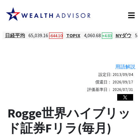
日経平均
65,039.16
TOPIX
4,060.68
NYダウ
53
-644.10
+4.83
用語解説
設定日:
2013/09/04
償還日：
2026/09/17
評価基準日：
2026/07/31
Rogge世界ハイブリッ
ド証券Fリラ(毎月)