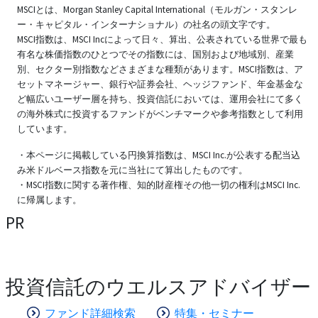
MSCIとは、Morgan Stanley Capital International（モルガン・スタンレ
ー・キャピタル・インターナショナル）の社名の頭文字です。
MSCI指数は、MSCI Incによって日々、算出、公表されている世界で最も
有名な株価指数のひとつでその指数には、国別および地域別、産業
別、セクター別指数などさまざまな種類があります。MSCI指数は、ア
セットマネージャー、銀行や証券会社、ヘッジファンド、年金基金な
ど幅広いユーザー層を持ち、投資信託においては、運用会社にて多く
の海外株式に投資するファンドがベンチマークや参考指数として利用
しています。
・本ページに掲載している円換算指数は、MSCI Inc.が公表する配当込
み米ドルベース指数を元に当社にて算出したものです。
・MSCI指数に関する著作権、知的財産権その他一切の権利はMSCI Inc.
に帰属します。
PR
投資信託のウエルスアドバイザー
ファンド詳細検索
特集・セミナー