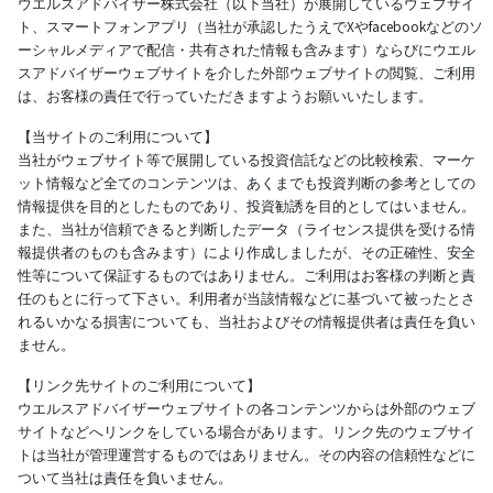
ウエルスアドバイザー株式会社（以下当社）が展開しているウェブサイ
ト、スマートフォンアプリ（当社が承認したうえでXやfacebookなどのソ
ーシャルメディアで配信・共有された情報も含みます）ならびにウエル
スアドバイザーウェブサイトを介した外部ウェブサイトの閲覧、ご利用
は、お客様の責任で行っていただきますようお願いいたします。
【当サイトのご利用について】
当社がウェブサイト等で展開している投資信託などの比較検索、マーケ
ット情報など全てのコンテンツは、あくまでも投資判断の参考としての
情報提供を目的としたものであり、投資勧誘を目的としてはいません。
また、当社が信頼できると判断したデータ（ライセンス提供を受ける情
報提供者のものも含みます）により作成しましたが、その正確性、安全
性等について保証するものではありません。ご利用はお客様の判断と責
任のもとに行って下さい。利用者が当該情報などに基づいて被ったとさ
れるいかなる損害についても、当社およびその情報提供者は責任を負い
ません。
【リンク先サイトのご利用について】
ウエルスアドバイザーウェブサイトの各コンテンツからは外部のウェブ
サイトなどへリンクをしている場合があります。リンク先のウェブサイ
トは当社が管理運営するものではありません。その内容の信頼性などに
ついて当社は責任を負いません。