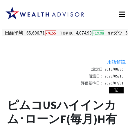
日経平均
65,606.71
TOPIX
4,074.93
NYダウ
54
-76.55
+19.08
用語解説
設定日:
2013/08/30
償還日：
2028/05/15
評価基準日：
2026/07/31
ピムコUSハイインカ
ム･ローンF(毎月)H有