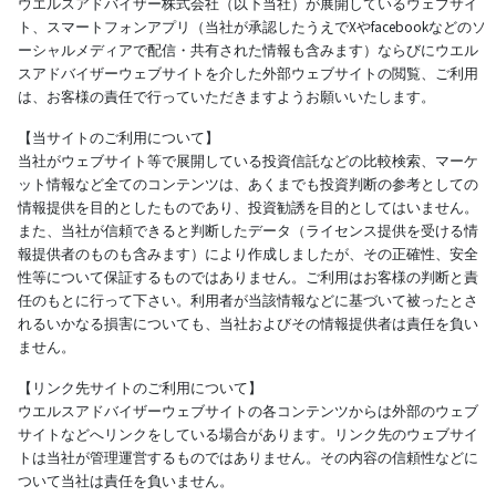
ウエルスアドバイザー株式会社（以下当社）が展開しているウェブサイ
ト、スマートフォンアプリ（当社が承認したうえでXやfacebookなどのソ
ーシャルメディアで配信・共有された情報も含みます）ならびにウエル
スアドバイザーウェブサイトを介した外部ウェブサイトの閲覧、ご利用
は、お客様の責任で行っていただきますようお願いいたします。
【当サイトのご利用について】
当社がウェブサイト等で展開している投資信託などの比較検索、マーケ
ット情報など全てのコンテンツは、あくまでも投資判断の参考としての
情報提供を目的としたものであり、投資勧誘を目的としてはいません。
また、当社が信頼できると判断したデータ（ライセンス提供を受ける情
報提供者のものも含みます）により作成しましたが、その正確性、安全
性等について保証するものではありません。ご利用はお客様の判断と責
任のもとに行って下さい。利用者が当該情報などに基づいて被ったとさ
れるいかなる損害についても、当社およびその情報提供者は責任を負い
ません。
【リンク先サイトのご利用について】
ウエルスアドバイザーウェブサイトの各コンテンツからは外部のウェブ
サイトなどへリンクをしている場合があります。リンク先のウェブサイ
トは当社が管理運営するものではありません。その内容の信頼性などに
ついて当社は責任を負いません。