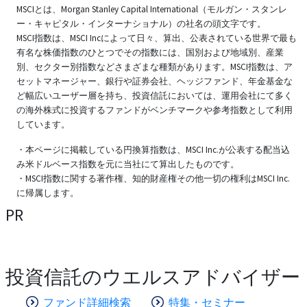
MSCIとは、Morgan Stanley Capital International（モルガン・スタンレ
ー・キャピタル・インターナショナル）の社名の頭文字です。
MSCI指数は、MSCI Incによって日々、算出、公表されている世界で最も
有名な株価指数のひとつでその指数には、国別および地域別、産業
別、セクター別指数などさまざまな種類があります。MSCI指数は、ア
セットマネージャー、銀行や証券会社、ヘッジファンド、年金基金な
ど幅広いユーザー層を持ち、投資信託においては、運用会社にて多く
の海外株式に投資するファンドがベンチマークや参考指数として利用
しています。
・本ページに掲載している円換算指数は、MSCI Inc.が公表する配当込
み米ドルベース指数を元に当社にて算出したものです。
・MSCI指数に関する著作権、知的財産権その他一切の権利はMSCI Inc.
に帰属します。
PR
投資信託のウエルスアドバイザー
ファンド詳細検索
特集・セミナー