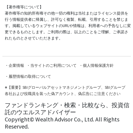
【著作権等について】
著作権等の知的所有権その他一切の権利は当社またはライセンス提供を
行う情報提供者に帰属し、許可なく複製、転載、引用することを禁じま
す。掲載しているウェブサイトのURLや情報は、利用者への予告なしに変
更できるものとします。ご利用の際は、以上のことをご理解、ご承諾さ
れたものとさせていただきます。
・
企業情報
・
当サイトのご利用について
・
個人情報保護方針
・
履歴情報の取得について
※
【重要】SBIグローバルアセットマネジメントグループ、SBIグループ
各社および役職員を装った偽アカウント、偽広告にご注意ください
ファンドランキング・検索・比較なら、投資信
託のウエルスアドバイザー
Copyright© Wealth Advisor Co., Ltd. All Rights
Reserved.