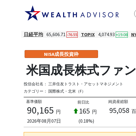
日経平均
65,606.71
TOPIX
4,074.93
N
-76.55
+19.08
NISA成長投資枠
米国成長株式ファ
投信会社名：
三井住友トラスト・アセットマネジメント
カテゴリー：
国際株式・北米（F）
基準価額
純資産総額
前日比
90,165
95,058
165
円
円
2026年08月07日
(0.18%)