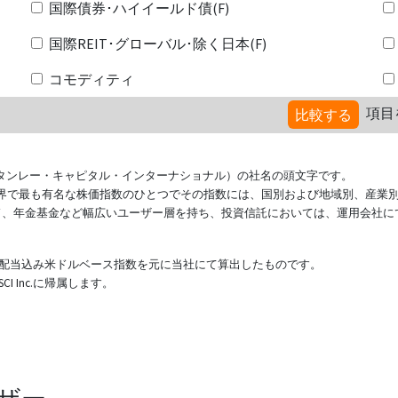
国際債券･ハイイールド債(F)
国際REIT･グローバル･除く日本(F)
コモディティ
項目
比較する
ional（モルガン・スタンレー・キャピタル・インターナショナル）の社名の頭文字です。
ている世界で最も有名な株価指数のひとつでその指数には、国別および地域別、産業
ド、年金基金など幅広いユーザー層を持ち、投資信託においては、運用会社に
表する配当込み米ドルベース指数を元に当社にて算出したものです。
 Inc.に帰属します。