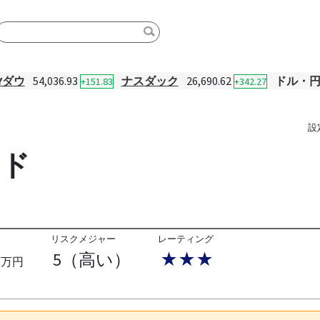
Yダウ
54,036.93
ナスダック
26,690.62
ドル・
+151.83
+342.27
設
ンド
リスクメジャー
レーティング
5（高い）
★★★
百万円