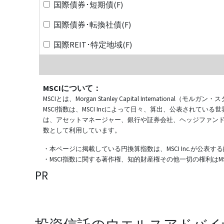
国際債券･短期債(F)
国際債券･転換社債(F)
国際REIT･特定地域(F)
MSCIについて：
MSCIとは、Morgan Stanley Capital Internat
MSCI指数は、MSCI Incによって日々、算出、公表され
は、アセットマネージャー、銀行や証券会社、ヘッジファン
数として利用しています。
・本ページに掲載している円換算指数は、MSCI Inc.が公
・MSCI指数に関する著作権、知的財産権その他一切の権利はMSCI
PR