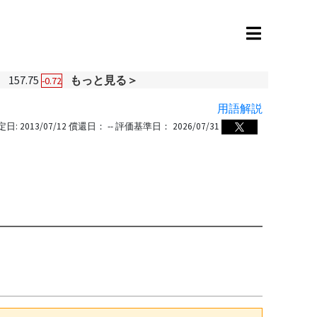
円
157.75
もっと見る＞
-0.72
用語解説
定日:
2013/07/12
償還日：
--
評価基準日：
2026/07/31