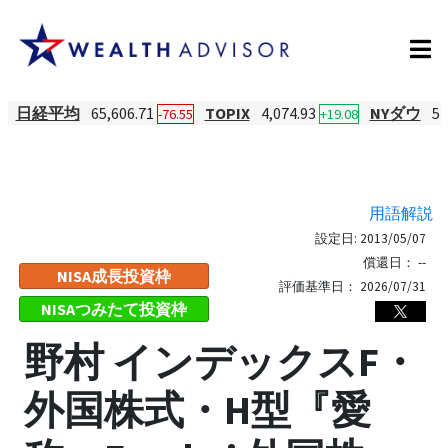
日経平均
65,606.71
TOPIX
4,074.93
NYダウ
54
-76.55
+19.08
用語解説
設定日:
2013/05/07
償還日：
--
NISA成長投資枠
評価基準日：
2026/07/31
NISAつみたて投資枠
野村 インデックスF・
外国株式・H型『愛