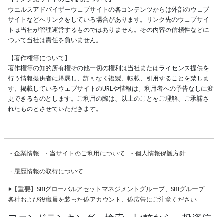
ウエルスアドバイザーウェブサイトの各コンテンツからは外部のウェブ
サイトなどへリンクをしている場合があります。リンク先のウェブサイ
トは当社が管理運営するものではありません。その内容の信頼性などに
ついて当社は責任を負いません。
【著作権等について】
著作権等の知的所有権その他一切の権利は当社またはライセンス提供を
行う情報提供者に帰属し、許可なく複製、転載、引用することを禁じま
す。掲載しているウェブサイトのURLや情報は、利用者への予告なしに変
更できるものとします。ご利用の際は、以上のことをご理解、ご承諾さ
れたものとさせていただきます。
・
企業情報
・
当サイトのご利用について
・
個人情報保護方針
・
履歴情報の取得について
※
【重要】SBIグローバルアセットマネジメントグループ、SBIグループ
各社および役職員を装った偽アカウント、偽広告にご注意ください