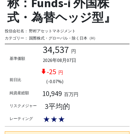
称：Funds-i 外国株
式・為替ヘッジ型』
投信会社名：
野村アセットマネジメント
カテゴリー：
国際株式・グローバル・除く日本（H）
34,537
円
基準価額
2026年08月07日
-25
円
前日比
(-0.07%)
10,949
純資産総額
百万円
3平均的
リスクメジャー
★★★
レーティング