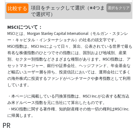
項目をチェックして選択（※4つま
比較する
選択をクリア
で選択可）
MSCIについて：
MSCIとは、Morgan Stanley Capital International（モルガン・スタンレ
ー・キャピタル・インターナショナル）の社名の頭文字です。
MSCI指数は、MSCI Incによって日々、算出、公表されている世界で最も
有名な株価指数のひとつでその指数には、国別および地域別、産業
別、セクター別指数などさまざまな種類があります。MSCI指数は、ア
セットマネージャー、銀行や証券会社、ヘッジファンド、年金基金な
ど幅広いユーザー層を持ち、投資信託においては、運用会社にて多く
の海外株式に投資するファンドがベンチマークや参考指数として利用
しています。
・本ページに掲載している円換算指数は、MSCI Inc.が公表する配当込
み米ドルベース指数を元に当社にて算出したものです。
・MSCI指数に関する著作権、知的財産権その他一切の権利はMSCI Inc.
に帰属します。
PR