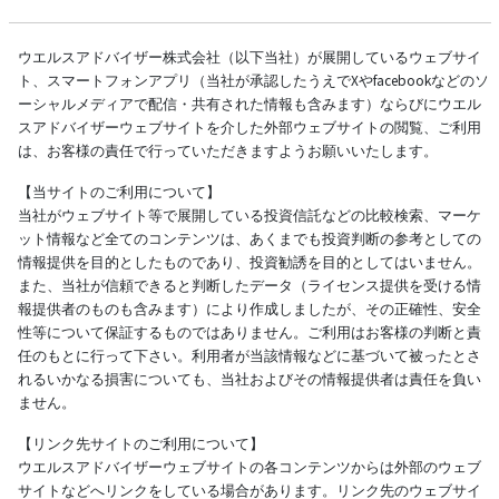
ウエルスアドバイザー株式会社（以下当社）が展開しているウェブサイ
ト、スマートフォンアプリ（当社が承認したうえでXやfacebookなどのソ
ーシャルメディアで配信・共有された情報も含みます）ならびにウエル
スアドバイザーウェブサイトを介した外部ウェブサイトの閲覧、ご利用
は、お客様の責任で行っていただきますようお願いいたします。
【当サイトのご利用について】
当社がウェブサイト等で展開している投資信託などの比較検索、マーケ
ット情報など全てのコンテンツは、あくまでも投資判断の参考としての
情報提供を目的としたものであり、投資勧誘を目的としてはいません。
また、当社が信頼できると判断したデータ（ライセンス提供を受ける情
報提供者のものも含みます）により作成しましたが、その正確性、安全
性等について保証するものではありません。ご利用はお客様の判断と責
任のもとに行って下さい。利用者が当該情報などに基づいて被ったとさ
れるいかなる損害についても、当社およびその情報提供者は責任を負い
ません。
【リンク先サイトのご利用について】
ウエルスアドバイザーウェブサイトの各コンテンツからは外部のウェブ
サイトなどへリンクをしている場合があります。リンク先のウェブサイ