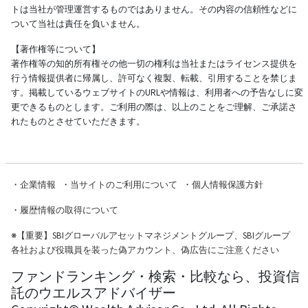
トは当社が管理運営するものではありません。その内容の信頼性などに
ついて当社は責任を負いません。
【著作権等について】
著作権等の知的所有権その他一切の権利は当社またはライセンス提供を
行う情報提供者に帰属し、許可なく複製、転載、引用することを禁じま
す。掲載しているウェブサイトのURLや情報は、利用者への予告なしに変
更できるものとします。ご利用の際は、以上のことをご理解、ご承諾さ
れたものとさせていただきます。
・
企業情報
・
当サイトのご利用について
・
個人情報保護方針
・
履歴情報の取得について
※
【重要】SBIグローバルアセットマネジメントグループ、SBIグループ
各社および役職員を装った偽アカウント、偽広告にご注意ください
ファンドランキング・検索・比較なら、投資信
託のウエルスアドバイザー