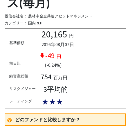
ス(毎月)
投信会社名：
農林中金全共連アセットマネジメント
カテゴリー：
国内REIT
20,165
円
基準価額
2026年08月07日
-49
円
前日比
(-0.24%)
754
純資産総額
百万円
3平均的
リスクメジャー
★★★
レーティング
どのファンドと比較しますか？