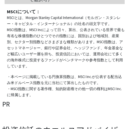
MSCIについて：
MSCIとは、Morgan Stanley Capital International（モルガン・スタンレ
ー・キャピタル・インターナショナル）の社名の頭文字です。
MSCI指数は、MSCI Incによって日々、算出、公表されている世界で最も
有名な株価指数のひとつでその指数には、国別および地域別、産業
別、セクター別指数などさまざまな種類があります。MSCI指数は、ア
セットマネージャー、銀行や証券会社、ヘッジファンド、年金基金な
ど幅広いユーザー層を持ち、投資信託においては、運用会社にて多く
の海外株式に投資するファンドがベンチマークや参考指数として利用
しています。
・本ページに掲載している円換算指数は、MSCI Inc.が公表する配当込
み米ドルベース指数を元に当社にて算出したものです。
・MSCI指数に関する著作権、知的財産権その他一切の権利はMSCI Inc.
に帰属します。
PR