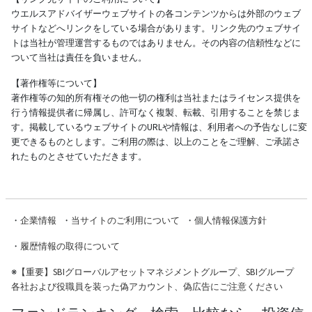
ウエルスアドバイザーウェブサイトの各コンテンツからは外部のウェブ
サイトなどへリンクをしている場合があります。リンク先のウェブサイ
トは当社が管理運営するものではありません。その内容の信頼性などに
ついて当社は責任を負いません。
【著作権等について】
著作権等の知的所有権その他一切の権利は当社またはライセンス提供を
行う情報提供者に帰属し、許可なく複製、転載、引用することを禁じま
す。掲載しているウェブサイトのURLや情報は、利用者への予告なしに変
更できるものとします。ご利用の際は、以上のことをご理解、ご承諾さ
れたものとさせていただきます。
・
企業情報
・
当サイトのご利用について
・
個人情報保護方針
・
履歴情報の取得について
※
【重要】SBIグローバルアセットマネジメントグループ、SBIグループ
各社および役職員を装った偽アカウント、偽広告にご注意ください