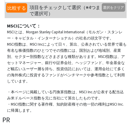
項目をチェックして選択（※4つま
比較する
選択をクリア
で選択可）
MSCIについて：
MSCIとは、Morgan Stanley Capital International（モルガン・スタンレ
ー・キャピタル・インターナショナル）の社名の頭文字です。
MSCI指数は、MSCI Incによって日々、算出、公表されている世界で最も
有名な株価指数のひとつでその指数には、国別および地域別、産業
別、セクター別指数などさまざまな種類があります。MSCI指数は、ア
セットマネージャー、銀行や証券会社、ヘッジファンド、年金基金な
ど幅広いユーザー層を持ち、投資信託においては、運用会社にて多く
の海外株式に投資するファンドがベンチマークや参考指数として利用
しています。
・本ページに掲載している円換算指数は、MSCI Inc.が公表する配当込
み米ドルベース指数を元に当社にて算出したものです。
・MSCI指数に関する著作権、知的財産権その他一切の権利はMSCI Inc.
に帰属します。
PR