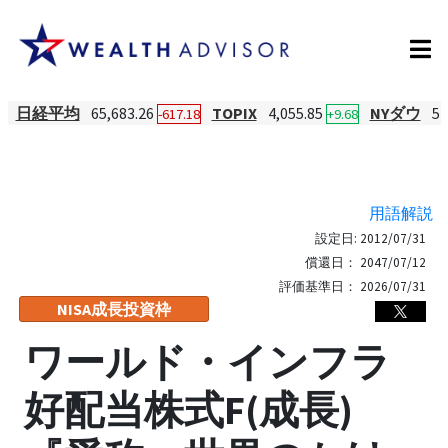
日経平均
65,683.26
TOPIX
4,055.85
NYダウ
54
-617.18
+9.68
用語解説
設定日:
2012/07/31
償還日：
2047/07/12
評価基準日：
2026/07/31
NISA成長投資枠
ワールド・インフラ
好配当株式F(成長)