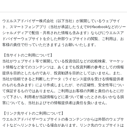
ウエルスアドバイザー株式会社（以下当社）が展開しているウェブサイ
ト、スマートフォンアプリ（当社が承認したうえでXやfacebookなどのソー
シャルメディアで配信・共有された情報も含みます）ならびにウエルスア
ドバイザーウェブサイトを介した外部ウェブサイトの閲覧、ご利用は、お
客様の責任で行っていただきますようお願いいたします。
【当サイトのご利用について】
当社がウェブサイト等で展開している投資信託などの比較検索、マーケッ
ト情報など全てのコンテンツは、あくまでも投資判断の参考としての情報
提供を目的としたものであり、投資勧誘を目的としてはいません。また、
当社が信頼できると判断したデータ（ライセンス提供を受ける情報提供者
のものも含みます）により作成しましたが、その正確性、安全性等につい
て保証するものではありません。ご利用はお客様の判断と責任のもとに行
って下さい。利用者が当該情報などに基づいて被ったとされるいかなる損
害についても、当社およびその情報提供者は責任を負いません。
【リンク先サイトのご利用について】
ウエルスアドバイザーウェブサイトの各コンテンツからは外部のウェブサ
イトなどへリンクをしている場合があります。リンク先のウェブサイトは