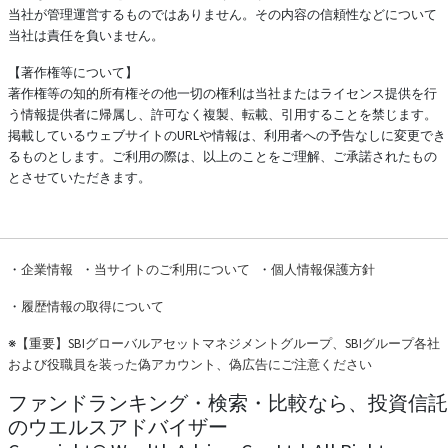
当社が管理運営するものではありません。その内容の信頼性などについて
当社は責任を負いません。
【著作権等について】
著作権等の知的所有権その他一切の権利は当社またはライセンス提供を行
う情報提供者に帰属し、許可なく複製、転載、引用することを禁じます。
掲載しているウェブサイトのURLや情報は、利用者への予告なしに変更でき
るものとします。ご利用の際は、以上のことをご理解、ご承諾されたもの
とさせていただきます。
・
企業情報
・
当サイトのご利用について
・
個人情報保護方針
・
履歴情報の取得について
※
【重要】SBIグローバルアセットマネジメントグループ、SBIグループ各社
および役職員を装った偽アカウント、偽広告にご注意ください
ファンドランキング・検索・比較なら、投資信託
のウエルスアドバイザー