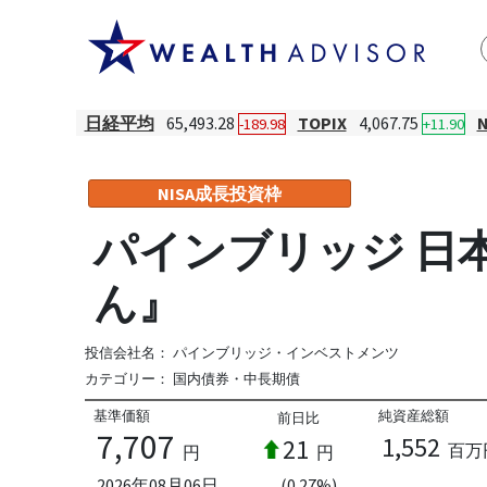
日経平均
65,493.28
TOPIX
4,067.75
-189.98
+11.90
NISA成長投資枠
パインブリッジ 日
ん』
投信会社名：
パインブリッジ・インベストメンツ
カテゴリー：
国内債券・中長期債
基準価額
純資産総額
前日比
7,707
1,552
21
百万
円
円
2026年08月06日
(0.27%)