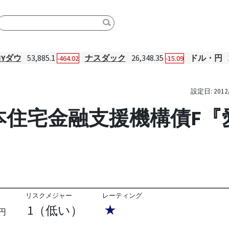
NYダウ
53,885.1
ナスダック
26,348.35
ドル・円
-464.02
-15.09
設定日:
2012
本住宅金融支援機構債F
リスクメジャー
レーティング
1（低い）
★
円