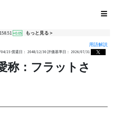
158.51
もっと見る＞
+0.05
用語解説
/04/23
償還日：
2048/12/30
評価基準日：
2026/07/31
『愛称：フラットさ