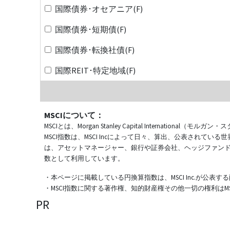
国際債券･オセアニア(F)
国際債券･短期債(F)
国際債券･転換社債(F)
国際REIT･特定地域(F)
MSCIについて：
MSCIとは、Morgan Stanley Capital Internat
MSCI指数は、MSCI Incによって日々、算出、公表され
は、アセットマネージャー、銀行や証券会社、ヘッジファン
数として利用しています。
・本ページに掲載している円換算指数は、MSCI Inc.が公
・MSCI指数に関する著作権、知的財産権その他一切の権利はMSCI
PR