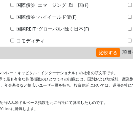
国際債券･エマージング･単一国(F)
国際債券･ハイイールド債(F)
国際REIT･グローバル･除く日本(F)
コモディティ
項目
比較する
ional（モルガン・スタンレー・キャピタル・インターナショナル）の社名の頭文字です。
ている世界で最も有名な株価指数のひとつでその指数には、国別および地域別、産業
ド、年金基金など幅広いユーザー層を持ち、投資信託においては、運用会社に
表する配当込み米ドルベース指数を元に当社にて算出したものです。
 Inc.に帰属します。