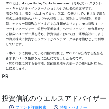
MSCIとは、Morgan Stanley Capital International（モルガン・スタンレ
ー・キャピタル・インターナショナル）の社名の頭文字です。
MSCI指数は、MSCI Incによって日々、算出、公表されている世界で最も
有名な株価指数のひとつでその指数には、国別および地域別、産業
別、セクター別指数などさまざまな種類があります。MSCI指数は、ア
セットマネージャー、銀行や証券会社、ヘッジファンド、年金基金な
ど幅広いユーザー層を持ち、投資信託においては、運用会社にて多く
の海外株式に投資するファンドがベンチマークや参考指数として利用
しています。
・本ページに掲載している円換算指数は、MSCI Inc.が公表する配当込
み米ドルベース指数を元に当社にて算出したものです。
・MSCI指数に関する著作権、知的財産権その他一切の権利はMSCI Inc.
に帰属します。
PR
投資信託のウエルスアドバイザー
ファンド詳細検索
特集・セミナー