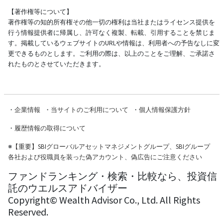
【著作権等について】
著作権等の知的所有権その他一切の権利は当社またはライセンス提供を
行う情報提供者に帰属し、許可なく複製、転載、引用することを禁じま
す。掲載しているウェブサイトのURLや情報は、利用者への予告なしに変
更できるものとします。ご利用の際は、以上のことをご理解、ご承諾さ
れたものとさせていただきます。
・
企業情報
・
当サイトのご利用について
・
個人情報保護方針
・
履歴情報の取得について
※
【重要】SBIグローバルアセットマネジメントグループ、SBIグループ
各社および役職員を装った偽アカウント、偽広告にご注意ください
ファンドランキング・検索・比較なら、投資信
託のウエルスアドバイザー
Copyright© Wealth Advisor Co., Ltd. All Rights
Reserved.