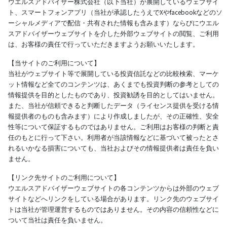
ウエルスアドバイザー株式会社（以下当社）が展開しているウェブサイ
ト、スマートフォンアプリ（当社が承認したうえでXやfacebookなどのソ
ーシャルメディアで配信・共有された情報も含みます）ならびにウエル
スアドバイザーウェブサイトを介した外部ウェブサイトの閲覧、ご利用
は、お客様の責任で行っていただきますようお願いいたします。
【当サイトのご利用について】
当社がウェブサイト等で展開している投資信託などの比較検索、マーケ
ット情報など全てのコンテンツは、あくまでも投資判断の参考としての
情報提供を目的としたものであり、投資勧誘を目的としてはいません。
また、当社が信頼できると判断したデータ（ライセンス提供を受ける情
報提供者のものも含みます）により作成しましたが、その正確性、安全
性等について保証するものではありません。ご利用はお客様の判断と責
任のもとに行って下さい。利用者が当該情報などに基づいて被ったとさ
れるいかなる損害についても、当社およびその情報提供者は責任を負い
ません。
【リンク先サイトのご利用について】
ウエルスアドバイザーウェブサイトの各コンテンツからは外部のウェブ
サイトなどへリンクをしている場合があります。リンク先のウェブサイ
トは当社が管理運営するものではありません。その内容の信頼性などに
ついて当社は責任を負いません。