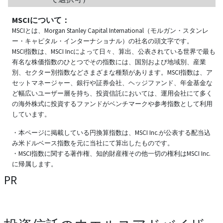
MSCIについて：
MSCIとは、Morgan Stanley Capital International（モルガン・スタンレ
ー・キャピタル・インターナショナル）の社名の頭文字です。
MSCI指数は、MSCI Incによって日々、算出、公表されている世界で最も
有名な株価指数のひとつでその指数には、国別および地域別、産業
別、セクター別指数などさまざまな種類があります。MSCI指数は、ア
セットマネージャー、銀行や証券会社、ヘッジファンド、年金基金な
ど幅広いユーザー層を持ち、投資信託においては、運用会社にて多く
の海外株式に投資するファンドがベンチマークや参考指数として利用
しています。
・本ページに掲載している円換算指数は、MSCI Inc.が公表する配当込
み米ドルベース指数を元に当社にて算出したものです。
・MSCI指数に関する著作権、知的財産権その他一切の権利はMSCI Inc.
に帰属します。
PR