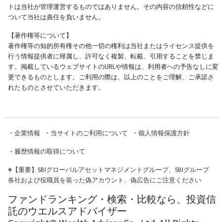
トは当社が管理運営するものではありません。その内容の信頼性などに
ついて当社は責任を負いません。
【著作権等について】
著作権等の知的所有権その他一切の権利は当社またはライセンス提供を
行う情報提供者に帰属し、許可なく複製、転載、引用することを禁じま
す。掲載しているウェブサイトのURLや情報は、利用者への予告なしに変
更できるものとします。ご利用の際は、以上のことをご理解、ご承諾さ
れたものとさせていただきます。
・
企業情報
・
当サイトのご利用について
・
個人情報保護方針
・
履歴情報の取得について
※
【重要】SBIグローバルアセットマネジメントグループ、SBIグループ
各社および役職員を装った偽アカウント、偽広告にご注意ください
ファンドランキング・検索・比較なら、投資信
託のウエルスアドバイザー