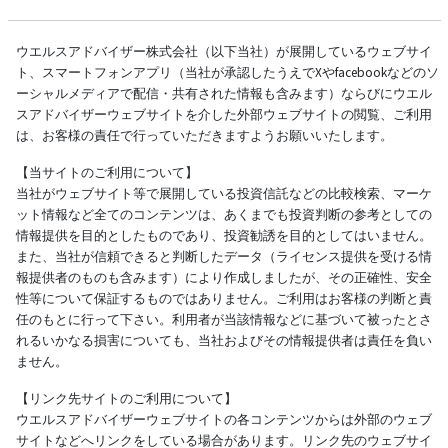
ウエルスアドバイザー株式会社（以下当社）が展開しているウェブサイ
ト、スマートフォンアプリ（当社が承認したうえでXやfacebookなどのソ
ーシャルメディアで配信・共有された情報も含みます）ならびにウエル
スアドバイザーウェブサイトを介した外部ウェブサイトの閲覧、ご利用
は、お客様の責任で行っていただきますようお願いいたします。
【当サイトのご利用について】
当社がウェブサイト等で展開している投資信託などの比較検索、マーケ
ット情報など全てのコンテンツは、あくまでも投資判断の参考としての
情報提供を目的としたものであり、投資勧誘を目的としてはいません。
また、当社が信頼できると判断したデータ（ライセンス提供を受ける情
報提供者のものも含みます）により作成しましたが、その正確性、安全
性等について保証するものではありません。ご利用はお客様の判断と責
任のもとに行って下さい。利用者が当該情報などに基づいて被ったとさ
れるいかなる損害についても、当社およびその情報提供者は責任を負い
ません。
【リンク先サイトのご利用について】
ウエルスアドバイザーウェブサイトの各コンテンツからは外部のウェブ
サイトなどへリンクをしている場合があります。リンク先のウェブサイ