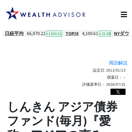
日経平均
66,970.22
TOPIX
4,100.61
NYダウ
+1363.51
+25.68
用語解説
設定日:
2012/01/13
償還日：
--
評価基準日：
2026/07/31
しんきん アジア債券
ファンド(毎月)『愛