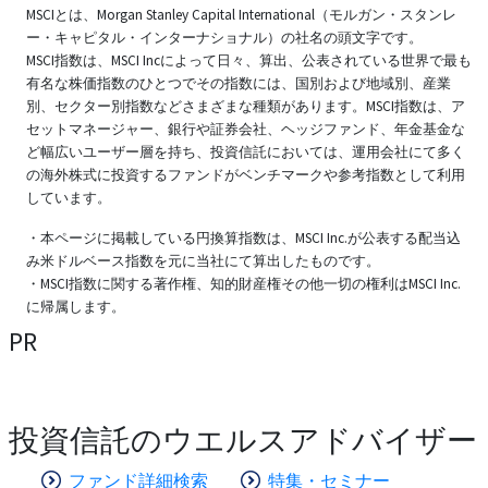
MSCIとは、Morgan Stanley Capital International（モルガン・スタンレ
ー・キャピタル・インターナショナル）の社名の頭文字です。
MSCI指数は、MSCI Incによって日々、算出、公表されている世界で最も
有名な株価指数のひとつでその指数には、国別および地域別、産業
別、セクター別指数などさまざまな種類があります。MSCI指数は、ア
セットマネージャー、銀行や証券会社、ヘッジファンド、年金基金な
ど幅広いユーザー層を持ち、投資信託においては、運用会社にて多く
の海外株式に投資するファンドがベンチマークや参考指数として利用
しています。
・本ページに掲載している円換算指数は、MSCI Inc.が公表する配当込
み米ドルベース指数を元に当社にて算出したものです。
・MSCI指数に関する著作権、知的財産権その他一切の権利はMSCI Inc.
に帰属します。
PR
投資信託のウエルスアドバイザー
ファンド詳細検索
特集・セミナー