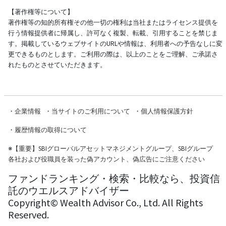
【著作権等について】
著作権等の知的所有権その他一切の権利は当社またはライセンス提供を
行う情報提供者に帰属し、許可なく複製、転載、引用することを禁じま
す。掲載しているウェブサイトのURLや情報は、利用者への予告なしに変
更できるものとします。ご利用の際は、以上のことをご理解、ご承諾さ
れたものとさせていただきます。
・
企業情報
・
当サイトのご利用について
・
個人情報保護方針
・
履歴情報の取得について
※
【重要】SBIグローバルアセットマネジメントグループ、SBIグループ
各社および役職員を装った偽アカウント、偽広告にご注意ください
ファンドランキング・検索・比較なら、投資信
託のウエルスアドバイザー
Copyright© Wealth Advisor Co., Ltd. All Rights
Reserved.