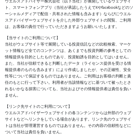
ウエルスアドバイザー株式会社（以下当社）が展開しているウェブサイ
ト、スマートフォンアプリ（当社が承認したうえでXやfacebookなどのソ
ーシャルメディアで配信・共有された情報も含みます）ならびにウエル
スアドバイザーウェブサイトを介した外部ウェブサイトの閲覧、ご利用
は、お客様の責任で行っていただきますようお願いいたします。
【当サイトのご利用について】
当社がウェブサイト等で展開している投資信託などの比較検索、マーケ
ット情報など全てのコンテンツは、あくまでも投資判断の参考としての
情報提供を目的としたものであり、投資勧誘を目的としてはいません。
また、当社が信頼できると判断したデータ（ライセンス提供を受ける情
報提供者のものも含みます）により作成しましたが、その正確性、安全
性等について保証するものではありません。ご利用はお客様の判断と責
任のもとに行って下さい。利用者が当該情報などに基づいて被ったとさ
れるいかなる損害についても、当社およびその情報提供者は責任を負い
ません。
【リンク先サイトのご利用について】
ウエルスアドバイザーウェブサイトの各コンテンツからは外部のウェブ
サイトなどへリンクをしている場合があります。リンク先のウェブサイ
トは当社が管理運営するものではありません。その内容の信頼性などに
ついて当社は責任を負いません。