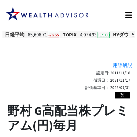
日経平均
65,606.71
TOPIX
4,074.93
NYダウ
54
-76.55
+19.08
用語解説
設定日:
2011/11/18
償還日：
2031/11/17
評価基準日：
2026/07/31
野村 G高配当株プレミ
アム(円)毎月