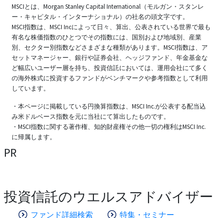
MSCIとは、Morgan Stanley Capital International（モルガン・スタンレ
ー・キャピタル・インターナショナル）の社名の頭文字です。
MSCI指数は、MSCI Incによって日々、算出、公表されている世界で最も
有名な株価指数のひとつでその指数には、国別および地域別、産業
別、セクター別指数などさまざまな種類があります。MSCI指数は、ア
セットマネージャー、銀行や証券会社、ヘッジファンド、年金基金な
ど幅広いユーザー層を持ち、投資信託においては、運用会社にて多く
の海外株式に投資するファンドがベンチマークや参考指数として利用
しています。
・本ページに掲載している円換算指数は、MSCI Inc.が公表する配当込
み米ドルベース指数を元に当社にて算出したものです。
・MSCI指数に関する著作権、知的財産権その他一切の権利はMSCI Inc.
に帰属します。
PR
投資信託のウエルスアドバイザー
ファンド詳細検索
特集・セミナー