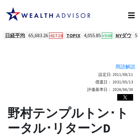
日経平均
65,683.26
TOPIX
4,055.85
NYダウ
54
-617.18
+9.68
用語解説
設定日:
2011/08/11
償還日：
2031/05/13
評価基準日：
2026/06/30
野村テンプルトン･ト
ータル･リターンD