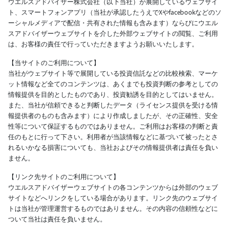
ウエルスアドバイザー株式会社（以下当社）が展開しているウェブサイ
ト、スマートフォンアプリ（当社が承認したうえでXやfacebookなどのソ
ーシャルメディアで配信・共有された情報も含みます）ならびにウエル
スアドバイザーウェブサイトを介した外部ウェブサイトの閲覧、ご利用
は、お客様の責任で行っていただきますようお願いいたします。
【当サイトのご利用について】
当社がウェブサイト等で展開している投資信託などの比較検索、マーケ
ット情報など全てのコンテンツは、あくまでも投資判断の参考としての
情報提供を目的としたものであり、投資勧誘を目的としてはいません。
また、当社が信頼できると判断したデータ（ライセンス提供を受ける情
報提供者のものも含みます）により作成しましたが、その正確性、安全
性等について保証するものではありません。ご利用はお客様の判断と責
任のもとに行って下さい。利用者が当該情報などに基づいて被ったとさ
れるいかなる損害についても、当社およびその情報提供者は責任を負い
ません。
【リンク先サイトのご利用について】
ウエルスアドバイザーウェブサイトの各コンテンツからは外部のウェブ
サイトなどへリンクをしている場合があります。リンク先のウェブサイ
トは当社が管理運営するものではありません。その内容の信頼性などに
ついて当社は責任を負いません。