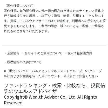
【著作権等について】
著作権等の知的所有権その他一切の権利は当社またはライセンス提供を
行う情報提供者に帰属し、許可なく複製、転載、引用することを禁じま
す。掲載しているウェブサイトのURLや情報は、利用者への予告なしに変
更できるものとします。ご利用の際は、以上のことをご理解、ご承諾さ
れたものとさせていただきます。
・
企業情報
・
当サイトのご利用について
・
個人情報保護方針
・
履歴情報の取得について
※
【重要】SBIグローバルアセットマネジメントグループ、SBIグループ
各社および役職員を装った偽アカウント、偽広告にご注意ください
ファンドランキング・検索・比較なら、投資信
託のウエルスアドバイザー
Copyright© Wealth Advisor Co., Ltd. All Rights
Reserved.