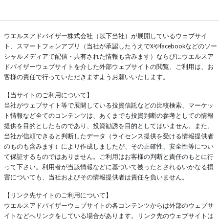
ウエルスアドバイザー株式会社（以下当社）が展開しているウェブサイ
ト、スマートフォンアプリ（当社が承認したうえでXやfacebookなどのソー
シャルメディアで配信・共有された情報も含みます）ならびにウエルスア
ドバイザーウェブサイトを介した外部ウェブサイトの閲覧、ご利用は、お
客様の責任で行っていただきますようお願いいたします。
【当サイトのご利用について】
当社がウェブサイト等で展開している投資信託などの比較検索、マーケッ
ト情報など全てのコンテンツは、あくまでも投資判断の参考としての情報
提供を目的としたものであり、投資勧誘を目的としてはいません。また、
当社が信頼できると判断したデータ（ライセンス提供を受ける情報提供者
のものも含みます）により作成しましたが、その正確性、安全性等につい
て保証するものではありません。ご利用はお客様の判断と責任のもとに行
って下さい。利用者が当該情報などに基づいて被ったとされるいかなる損
害についても、当社およびその情報提供者は責任を負いません。
【リンク先サイトのご利用について】
ウエルスアドバイザーウェブサイトの各コンテンツからは外部のウェブサ
イトなどへリンクをしている場合があります。リンク先のウェブサイトは