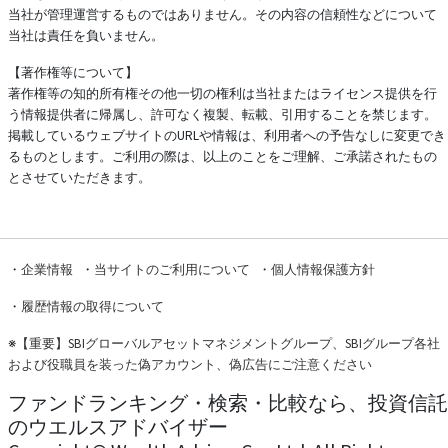
当社が管理運営するものではありません。その内容の信頼性などについて
当社は責任を負いません。
【著作権等について】
著作権等の知的所有権その他一切の権利は当社またはライセンス提供を行
う情報提供者に帰属し、許可なく複製、転載、引用することを禁じます。
掲載しているウェブサイトのURLや情報は、利用者への予告なしに変更でき
るものとします。ご利用の際は、以上のことをご理解、ご承諾されたもの
とさせていただきます。
・
企業情報
・
当サイトのご利用について
・
個人情報保護方針
・
履歴情報の取得について
※
【重要】SBIグローバルアセットマネジメントグループ、SBIグループ各社
および役職員を装った偽アカウント、偽広告にご注意ください
ファンドランキング・検索・比較なら、投資信託
のウエルスアドバイザー