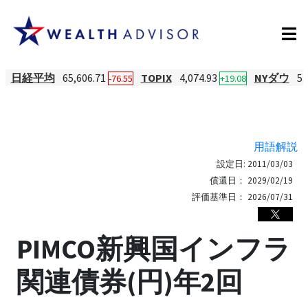
日経平均
65,606.71
TOPIX
4,074.93
NYダウ
53
-76.55
+19.08
用語解説
設定日:
2011/03/03
償還日：
2029/02/19
評価基準日：
2026/07/31
PIMCO新興国インフラ
関連債券(円)年2回