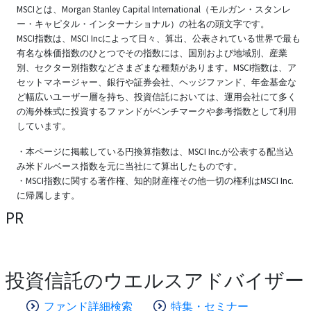
MSCIとは、Morgan Stanley Capital International（モルガン・スタンレ
ー・キャピタル・インターナショナル）の社名の頭文字です。
MSCI指数は、MSCI Incによって日々、算出、公表されている世界で最も
有名な株価指数のひとつでその指数には、国別および地域別、産業
別、セクター別指数などさまざまな種類があります。MSCI指数は、ア
セットマネージャー、銀行や証券会社、ヘッジファンド、年金基金な
ど幅広いユーザー層を持ち、投資信託においては、運用会社にて多く
の海外株式に投資するファンドがベンチマークや参考指数として利用
しています。
・本ページに掲載している円換算指数は、MSCI Inc.が公表する配当込
み米ドルベース指数を元に当社にて算出したものです。
・MSCI指数に関する著作権、知的財産権その他一切の権利はMSCI Inc.
に帰属します。
PR
投資信託のウエルスアドバイザー
ファンド詳細検索
特集・セミナー