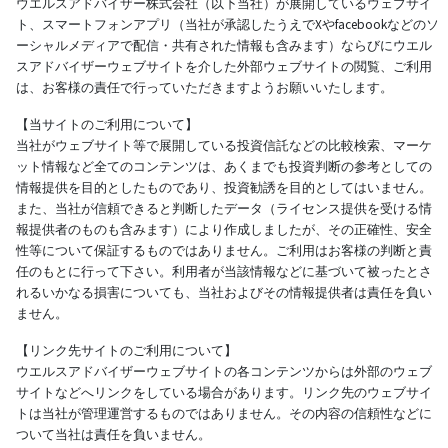
ウエルスアドバイザー株式会社（以下当社）が展開しているウェブサイ
ト、スマートフォンアプリ（当社が承認したうえでXやfacebookなどのソ
ーシャルメディアで配信・共有された情報も含みます）ならびにウエル
スアドバイザーウェブサイトを介した外部ウェブサイトの閲覧、ご利用
は、お客様の責任で行っていただきますようお願いいたします。
【当サイトのご利用について】
当社がウェブサイト等で展開している投資信託などの比較検索、マーケ
ット情報など全てのコンテンツは、あくまでも投資判断の参考としての
情報提供を目的としたものであり、投資勧誘を目的としてはいません。
また、当社が信頼できると判断したデータ（ライセンス提供を受ける情
報提供者のものも含みます）により作成しましたが、その正確性、安全
性等について保証するものではありません。ご利用はお客様の判断と責
任のもとに行って下さい。利用者が当該情報などに基づいて被ったとさ
れるいかなる損害についても、当社およびその情報提供者は責任を負い
ません。
【リンク先サイトのご利用について】
ウエルスアドバイザーウェブサイトの各コンテンツからは外部のウェブ
サイトなどへリンクをしている場合があります。リンク先のウェブサイ
トは当社が管理運営するものではありません。その内容の信頼性などに
ついて当社は責任を負いません。