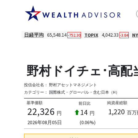
日経平均
65,548.14
TOPIX
4,042.33
N
-752.30
-3.84
野村ドイチェ･高配当
投信会社名：
野村アセットマネジメント
カテゴリー：
国際株式・グローバル・含む日本（H）
基準価額
純資産総額
前日比
22,326
1,220
14
百万
円
円
2026年08月05日
(0.06%)