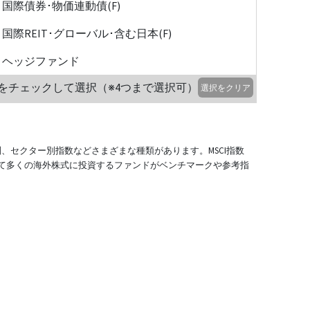
国際債券･物価連動債(F)
国際REIT･グローバル･含む日本(F)
ヘッジファンド
をチェックして選択（※4つまで選択可）
選択をクリア
別、セクター別指数などさまざまな種類があります。MSCI指数
て多くの海外株式に投資するファンドがベンチマークや参考指