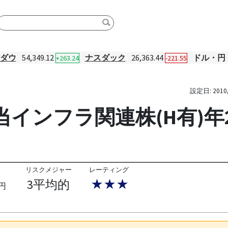
Yダウ
54,349.12
ナスダック
26,363.44
ドル・円
+263.24
-221.55
設定日:
2010
インフラ関連株(H有)年
リスクメジャー
レーティング
3平均的
★★★
円