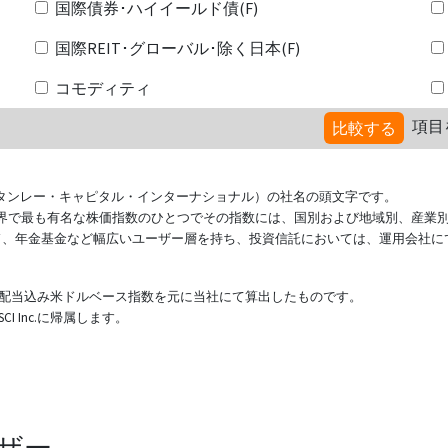
国際債券･ハイイールド債(F)
国際REIT･グローバル･除く日本(F)
コモディティ
項目
比較する
ional（モルガン・スタンレー・キャピタル・インターナショナル）の社名の頭文字です。
ている世界で最も有名な株価指数のひとつでその指数には、国別および地域別、産業
ド、年金基金など幅広いユーザー層を持ち、投資信託においては、運用会社に
表する配当込み米ドルベース指数を元に当社にて算出したものです。
 Inc.に帰属します。
ザー