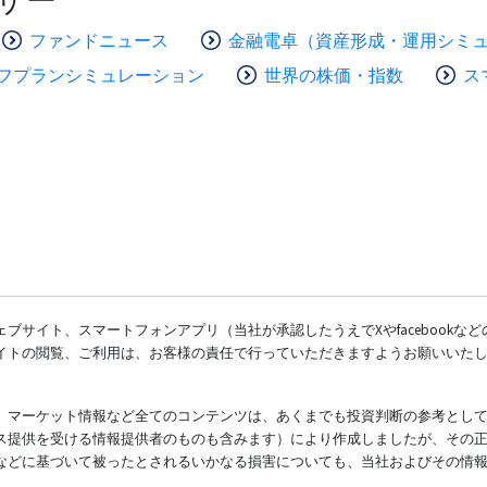
ファンドニュース
金融電卓（資産形成・運用シミ
フプランシミュレーション
世界の株価・指数
ス
ブサイト、スマートフォンアプリ（当社が承認したうえでXやfacebookな
イトの閲覧、ご利用は、お客様の責任で行っていただきますようお願いいた
、マーケット情報など全てのコンテンツは、あくまでも投資判断の参考とし
ス提供を受ける情報提供者のものも含みます）により作成しましたが、その
などに基づいて被ったとされるいかなる損害についても、当社およびその情