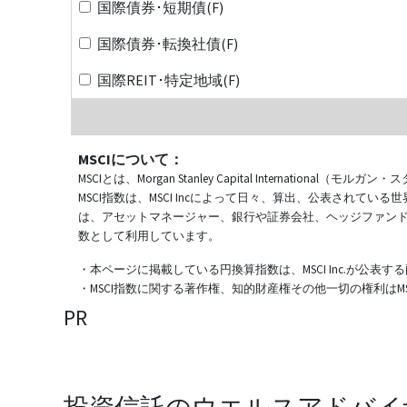
国際債券･短期債(F)
国際債券･転換社債(F)
国際REIT･特定地域(F)
MSCIについて：
MSCIとは、Morgan Stanley Capital Internat
MSCI指数は、MSCI Incによって日々、算出、公表され
は、アセットマネージャー、銀行や証券会社、ヘッジファン
数として利用しています。
・本ページに掲載している円換算指数は、MSCI Inc.が公
・MSCI指数に関する著作権、知的財産権その他一切の権利はMSCI
PR
投資信託のウエルスアドバイ