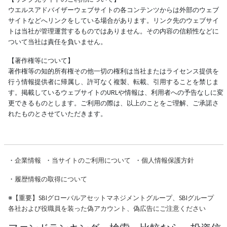
ウエルスアドバイザーウェブサイトの各コンテンツからは外部のウェブ
サイトなどへリンクをしている場合があります。リンク先のウェブサイ
トは当社が管理運営するものではありません。その内容の信頼性などに
ついて当社は責任を負いません。
【著作権等について】
著作権等の知的所有権その他一切の権利は当社またはライセンス提供を
行う情報提供者に帰属し、許可なく複製、転載、引用することを禁じま
す。掲載しているウェブサイトのURLや情報は、利用者への予告なしに変
更できるものとします。ご利用の際は、以上のことをご理解、ご承諾さ
れたものとさせていただきます。
・
企業情報
・
当サイトのご利用について
・
個人情報保護方針
・
履歴情報の取得について
※
【重要】SBIグローバルアセットマネジメントグループ、SBIグループ
各社および役職員を装った偽アカウント、偽広告にご注意ください