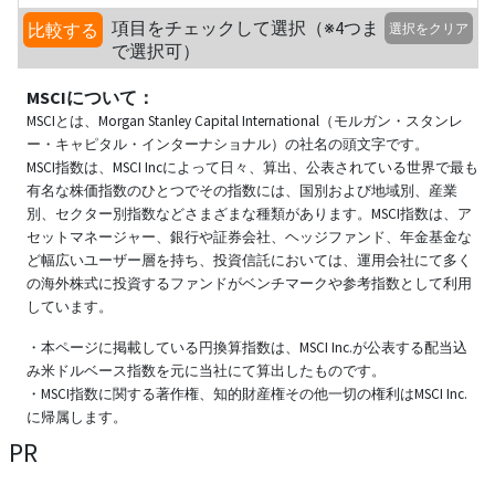
項目をチェックして選択（※4つま
比較する
選択をクリア
で選択可）
MSCIについて：
MSCIとは、Morgan Stanley Capital International（モルガン・スタンレ
ー・キャピタル・インターナショナル）の社名の頭文字です。
MSCI指数は、MSCI Incによって日々、算出、公表されている世界で最も
有名な株価指数のひとつでその指数には、国別および地域別、産業
別、セクター別指数などさまざまな種類があります。MSCI指数は、ア
セットマネージャー、銀行や証券会社、ヘッジファンド、年金基金な
ど幅広いユーザー層を持ち、投資信託においては、運用会社にて多く
の海外株式に投資するファンドがベンチマークや参考指数として利用
しています。
・本ページに掲載している円換算指数は、MSCI Inc.が公表する配当込
み米ドルベース指数を元に当社にて算出したものです。
・MSCI指数に関する著作権、知的財産権その他一切の権利はMSCI Inc.
に帰属します。
PR