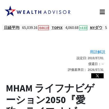
日経平均
65,039.16
TOPIX
4,060.68
NYダウ
53
-644.10
+4.83
用語解説
設定日:
2010/07/01
償還日：
--
評価基準日：
2026/07/31
MHAM ライフナビゲ
ーション2050『愛