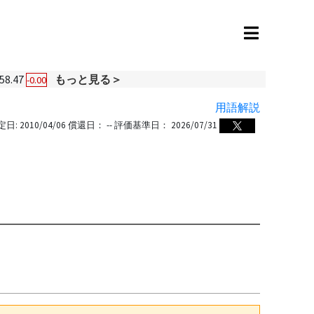
58.47
もっと見る＞
-0.00
用語解説
定日:
2010/04/06
償還日：
--
評価基準日：
2026/07/31