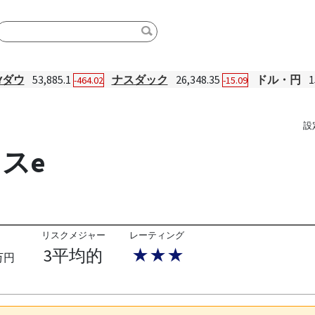
Yダウ
53,885.1
ナスダック
26,348.35
ドル・円
1
-464.02
-15.09
設
スe
リスクメジャー
レーティング
3平均的
★★★
万円