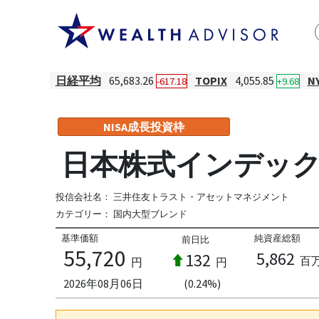
日経平均
65,683.26
TOPIX
4,055.85
N
-617.18
+9.68
NISA成長投資枠
日本株式インデック
投信会社名：
三井住友トラスト・アセットマネジメント
カテゴリー：
国内大型ブレンド
基準価額
純資産総額
前日比
55,720
5,862
132
百
円
円
2026年08月06日
(0.24%)