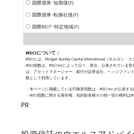
国際債券･短期債(F)
国際債券･転換社債(F)
国際REIT･特定地域(F)
MSCIについて：
MSCIとは、Morgan Stanley Capital Internat
MSCI指数は、MSCI Incによって日々、算出、公表され
は、アセットマネージャー、銀行や証券会社、ヘッジファン
数として利用しています。
・本ページに掲載している円換算指数は、MSCI Inc.が公
・MSCI指数に関する著作権、知的財産権その他一切の権利はMSCI
PR