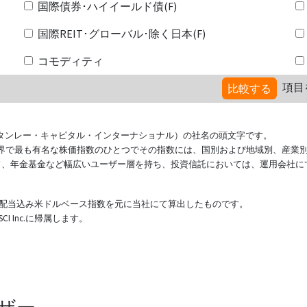
国際債券･ハイイールド債(F)
国際REIT･グローバル･除く日本(F)
コモディティ
項目
比較する
ional（モルガン・スタンレー・キャピタル・インターナショナル）の社名の頭文字です。
ている世界で最も有名な株価指数のひとつでその指数には、国別および地域別、産業
ド、年金基金など幅広いユーザー層を持ち、投資信託においては、運用会社に
表する配当込み米ドルベース指数を元に当社にて算出したものです。
 Inc.に帰属します。