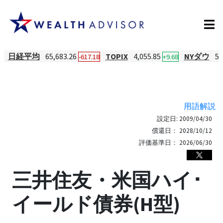
日経平均
65,683.26
TOPIX
4,055.85
NYダウ
54
-617.18
+9.68
用語解説
設定日:
2009/04/30
償還日：
2028/10/12
評価基準日：
2026/06/30
三井住友・米国ハイ･
イールド債券(H型)