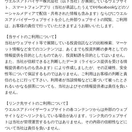
ウエルスアドバイザー株式会社（以下当社）が展開しているウェブサイ
ト、スマートフォンアプリ（当社が承認したうえでXやfacebookなどのソ
ーシャルメディアで配信・共有された情報も含みます）ならびにウエル
スアドバイザーウェブサイトを介した外部ウェブサイトの閲覧、ご利用
は、お客様の責任で行っていただきますようお願いいたします。
【当サイトのご利用について】
当社がウェブサイト等で展開している投資信託などの比較検索、マーケ
ット情報など全てのコンテンツは、あくまでも投資判断の参考としての
情報提供を目的としたものであり、投資勧誘を目的としてはいません。
また、当社が信頼できると判断したデータ（ライセンス提供を受ける情
報提供者のものも含みます）により作成しましたが、その正確性、安全
性等について保証するものではありません。ご利用はお客様の判断と責
任のもとに行って下さい。利用者が当該情報などに基づいて被ったとさ
れるいかなる損害についても、当社およびその情報提供者は責任を負い
ません。
【リンク先サイトのご利用について】
ウエルスアドバイザーウェブサイトの各コンテンツからは外部のウェブ
サイトなどへリンクをしている場合があります。リンク先のウェブサイ
トは当社が管理運営するものではありません。その内容の信頼性などに
ついて当社は責任を負いません。