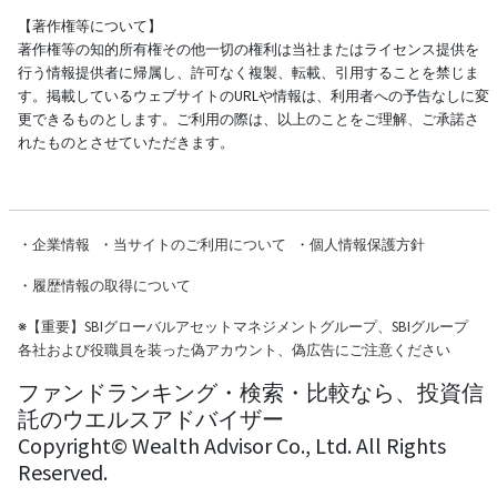
【著作権等について】
著作権等の知的所有権その他一切の権利は当社またはライセンス提供を
行う情報提供者に帰属し、許可なく複製、転載、引用することを禁じま
す。掲載しているウェブサイトのURLや情報は、利用者への予告なしに変
更できるものとします。ご利用の際は、以上のことをご理解、ご承諾さ
れたものとさせていただきます。
・
企業情報
・
当サイトのご利用について
・
個人情報保護方針
・
履歴情報の取得について
※
【重要】SBIグローバルアセットマネジメントグループ、SBIグループ
各社および役職員を装った偽アカウント、偽広告にご注意ください
ファンドランキング・検索・比較なら、投資信
託のウエルスアドバイザー
Copyright© Wealth Advisor Co., Ltd. All Rights
Reserved.