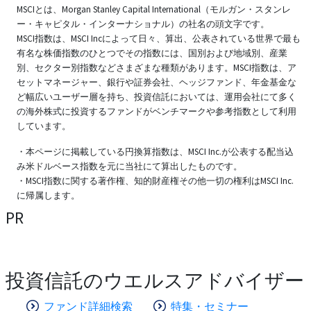
MSCIとは、Morgan Stanley Capital International（モルガン・スタンレ
ー・キャピタル・インターナショナル）の社名の頭文字です。
MSCI指数は、MSCI Incによって日々、算出、公表されている世界で最も
有名な株価指数のひとつでその指数には、国別および地域別、産業
別、セクター別指数などさまざまな種類があります。MSCI指数は、ア
セットマネージャー、銀行や証券会社、ヘッジファンド、年金基金な
ど幅広いユーザー層を持ち、投資信託においては、運用会社にて多く
の海外株式に投資するファンドがベンチマークや参考指数として利用
しています。
・本ページに掲載している円換算指数は、MSCI Inc.が公表する配当込
み米ドルベース指数を元に当社にて算出したものです。
・MSCI指数に関する著作権、知的財産権その他一切の権利はMSCI Inc.
に帰属します。
PR
投資信託のウエルスアドバイザー
ファンド詳細検索
特集・セミナー