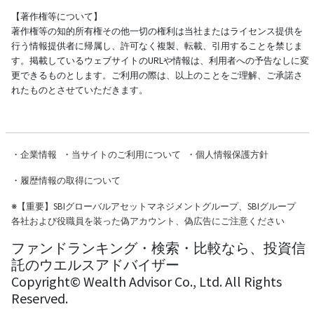
【著作権等について】
著作権等の知的所有権その他一切の権利は当社またはライセンス提供を
行う情報提供者に帰属し、許可なく複製、転載、引用することを禁じま
す。掲載しているウェブサイトのURLや情報は、利用者への予告なしに変
更できるものとします。ご利用の際は、以上のことをご理解、ご承諾さ
れたものとさせていただきます。
・
企業情報
・
当サイトのご利用について
・
個人情報保護方針
・
履歴情報の取得について
※
【重要】SBIグローバルアセットマネジメントグループ、SBIグループ
各社および役職員を装った偽アカウント、偽広告にご注意ください
ファンドランキング・検索・比較なら、投資信
託のウエルスアドバイザー
Copyright© Wealth Advisor Co., Ltd. All Rights
Reserved.