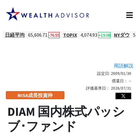
日経平均
65,606.71
TOPIX
4,074.93
NYダウ
53
-76.55
+19.08
用語解説
設定日:
2009/01/30
償還日：
--
評価基準日：
2026/07/31
NISA成長投資枠
DIAM 国内株式パッシ
ブ･ファンド