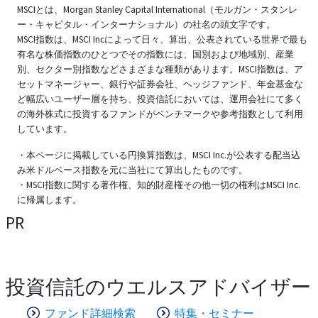
MSCIとは、Morgan Stanley Capital International（モルガン・スタンレ
ー・キャピタル・インターナショナル）の社名の頭文字です。
MSCI指数は、MSCI Incによって日々、算出、公表されている世界で最も
有名な株価指数のひとつでその指数には、国別および地域別、産業
別、セクター別指数などさまざまな種類があります。MSCI指数は、ア
セットマネージャー、銀行や証券会社、ヘッジファンド、年金基金な
ど幅広いユーザー層を持ち、投資信託においては、運用会社にて多く
の海外株式に投資するファンドがベンチマークや参考指数として利用
しています。
・本ページに掲載している円換算指数は、MSCI Inc.が公表する配当込
み米ドルベース指数を元に当社にて算出したものです。
・MSCI指数に関する著作権、知的財産権その他一切の権利はMSCI Inc.
に帰属します。
PR
投資信託のウエルスアドバイザー
ファンド詳細検索
特集・セミナー