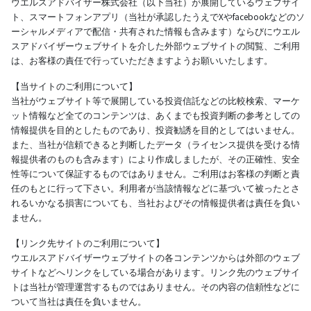
ウエルスアドバイザー株式会社（以下当社）が展開しているウェブサイ
ト、スマートフォンアプリ（当社が承認したうえでXやfacebookなどのソ
ーシャルメディアで配信・共有された情報も含みます）ならびにウエル
スアドバイザーウェブサイトを介した外部ウェブサイトの閲覧、ご利用
は、お客様の責任で行っていただきますようお願いいたします。
【当サイトのご利用について】
当社がウェブサイト等で展開している投資信託などの比較検索、マーケ
ット情報など全てのコンテンツは、あくまでも投資判断の参考としての
情報提供を目的としたものであり、投資勧誘を目的としてはいません。
また、当社が信頼できると判断したデータ（ライセンス提供を受ける情
報提供者のものも含みます）により作成しましたが、その正確性、安全
性等について保証するものではありません。ご利用はお客様の判断と責
任のもとに行って下さい。利用者が当該情報などに基づいて被ったとさ
れるいかなる損害についても、当社およびその情報提供者は責任を負い
ません。
【リンク先サイトのご利用について】
ウエルスアドバイザーウェブサイトの各コンテンツからは外部のウェブ
サイトなどへリンクをしている場合があります。リンク先のウェブサイ
トは当社が管理運営するものではありません。その内容の信頼性などに
ついて当社は責任を負いません。