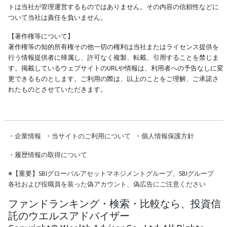
トは当社が管理運営するものではありません。その内容の信頼性などに
ついて当社は責任を負いません。
【著作権等について】
著作権等の知的所有権その他一切の権利は当社またはライセンス提供を
行う情報提供者に帰属し、許可なく複製、転載、引用することを禁じま
す。掲載しているウェブサイトのURLや情報は、利用者への予告なしに変
更できるものとします。ご利用の際は、以上のことをご理解、ご承諾さ
れたものとさせていただきます。
・
企業情報
・
当サイトのご利用について
・
個人情報保護方針
・
履歴情報の取得について
※
【重要】SBIグローバルアセットマネジメントグループ、SBIグループ
各社および役職員を装った偽アカウント、偽広告にご注意ください
ファンドランキング・検索・比較なら、投資信
託のウエルスアドバイザー