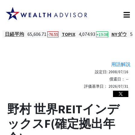
日経平均
65,606.71
TOPIX
4,074.93
NYダウ
53
-76.55
+19.08
用語解説
設定日:
2008/07/16
償還日：
--
評価基準日：
2026/07/31
野村 世界REITインデ
ックスF(確定拠出年