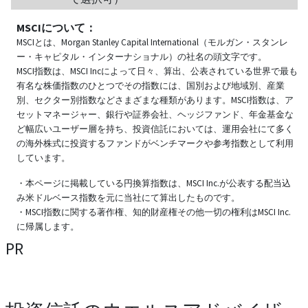
MSCIについて：
MSCIとは、Morgan Stanley Capital International（モルガン・スタンレ
ー・キャピタル・インターナショナル）の社名の頭文字です。
MSCI指数は、MSCI Incによって日々、算出、公表されている世界で最も
有名な株価指数のひとつでその指数には、国別および地域別、産業
別、セクター別指数などさまざまな種類があります。MSCI指数は、ア
セットマネージャー、銀行や証券会社、ヘッジファンド、年金基金な
ど幅広いユーザー層を持ち、投資信託においては、運用会社にて多く
の海外株式に投資するファンドがベンチマークや参考指数として利用
しています。
・本ページに掲載している円換算指数は、MSCI Inc.が公表する配当込
み米ドルベース指数を元に当社にて算出したものです。
・MSCI指数に関する著作権、知的財産権その他一切の権利はMSCI Inc.
に帰属します。
PR