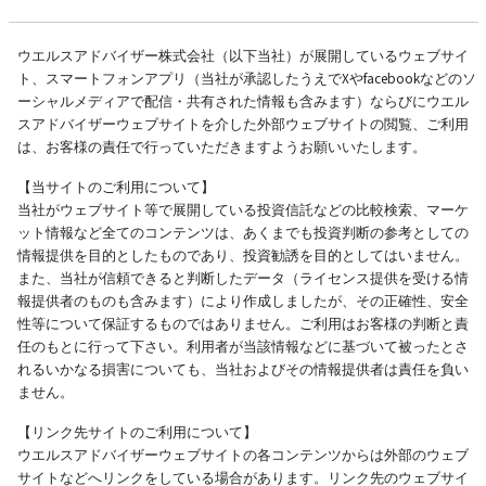
ウエルスアドバイザー株式会社（以下当社）が展開しているウェブサイ
ト、スマートフォンアプリ（当社が承認したうえでXやfacebookなどのソ
ーシャルメディアで配信・共有された情報も含みます）ならびにウエル
スアドバイザーウェブサイトを介した外部ウェブサイトの閲覧、ご利用
は、お客様の責任で行っていただきますようお願いいたします。
【当サイトのご利用について】
当社がウェブサイト等で展開している投資信託などの比較検索、マーケ
ット情報など全てのコンテンツは、あくまでも投資判断の参考としての
情報提供を目的としたものであり、投資勧誘を目的としてはいません。
また、当社が信頼できると判断したデータ（ライセンス提供を受ける情
報提供者のものも含みます）により作成しましたが、その正確性、安全
性等について保証するものではありません。ご利用はお客様の判断と責
任のもとに行って下さい。利用者が当該情報などに基づいて被ったとさ
れるいかなる損害についても、当社およびその情報提供者は責任を負い
ません。
【リンク先サイトのご利用について】
ウエルスアドバイザーウェブサイトの各コンテンツからは外部のウェブ
サイトなどへリンクをしている場合があります。リンク先のウェブサイ