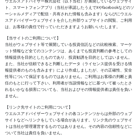
ウエルスアドバイザー株式会社（以下当社）が展開しているウェブサイ
ト、スマートフォンアプリ（当社が承認したうえでXやfacebookなどのソ
ーシャルメディアで配信・共有された情報も含みます）ならびにウエル
スアドバイザーウェブサイトを介した外部ウェブサイトの閲覧、ご利用
は、お客様の責任で行っていただきますようお願いいたします。
【当サイトのご利用について】
当社がウェブサイト等で展開している投資信託などの比較検索、マーケ
ット情報など全てのコンテンツは、あくまでも投資判断の参考としての
情報提供を目的としたものであり、投資勧誘を目的としてはいません。
また、当社が信頼できると判断したデータ（ライセンス提供を受ける情
報提供者のものも含みます）により作成しましたが、その正確性、安全
性等について保証するものではありません。ご利用はお客様の判断と責
任のもとに行って下さい。利用者が当該情報などに基づいて被ったとさ
れるいかなる損害についても、当社およびその情報提供者は責任を負い
ません。
【リンク先サイトのご利用について】
ウエルスアドバイザーウェブサイトの各コンテンツからは外部のウェブ
サイトなどへリンクをしている場合があります。リンク先のウェブサイ
トは当社が管理運営するものではありません。その内容の信頼性などに
ついて当社は責任を負いません。