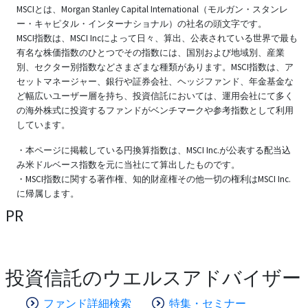
MSCIとは、Morgan Stanley Capital International（モルガン・スタンレ
ー・キャピタル・インターナショナル）の社名の頭文字です。
MSCI指数は、MSCI Incによって日々、算出、公表されている世界で最も
有名な株価指数のひとつでその指数には、国別および地域別、産業
別、セクター別指数などさまざまな種類があります。MSCI指数は、ア
セットマネージャー、銀行や証券会社、ヘッジファンド、年金基金な
ど幅広いユーザー層を持ち、投資信託においては、運用会社にて多く
の海外株式に投資するファンドがベンチマークや参考指数として利用
しています。
・本ページに掲載している円換算指数は、MSCI Inc.が公表する配当込
み米ドルベース指数を元に当社にて算出したものです。
・MSCI指数に関する著作権、知的財産権その他一切の権利はMSCI Inc.
に帰属します。
PR
投資信託のウエルスアドバイザー
ファンド詳細検索
特集・セミナー