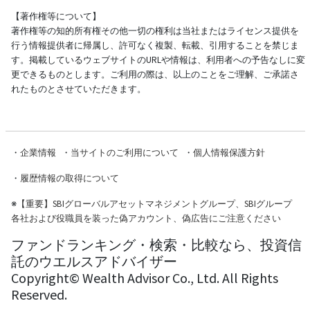
【著作権等について】
著作権等の知的所有権その他一切の権利は当社またはライセンス提供を
行う情報提供者に帰属し、許可なく複製、転載、引用することを禁じま
す。掲載しているウェブサイトのURLや情報は、利用者への予告なしに変
更できるものとします。ご利用の際は、以上のことをご理解、ご承諾さ
れたものとさせていただきます。
・
企業情報
・
当サイトのご利用について
・
個人情報保護方針
・
履歴情報の取得について
※
【重要】SBIグローバルアセットマネジメントグループ、SBIグループ
各社および役職員を装った偽アカウント、偽広告にご注意ください
ファンドランキング・検索・比較なら、投資信
託のウエルスアドバイザー
Copyright© Wealth Advisor Co., Ltd. All Rights
Reserved.