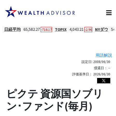
日経平均
65,582.27
TOPIX
4,043.21
NYダウ
54
-718.17
-2.96
用語解説
設定日:
2008/06/30
償還日：
--
評価基準日：
2026/06/30
ピクテ 資源国ソブリ
ン･ファンド(毎月)