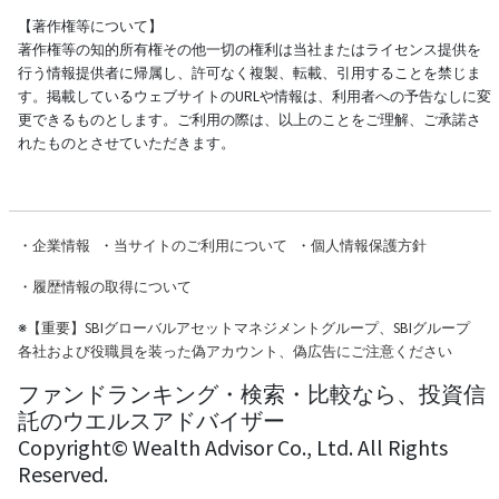
【著作権等について】
著作権等の知的所有権その他一切の権利は当社またはライセンス提供を
行う情報提供者に帰属し、許可なく複製、転載、引用することを禁じま
す。掲載しているウェブサイトのURLや情報は、利用者への予告なしに変
更できるものとします。ご利用の際は、以上のことをご理解、ご承諾さ
れたものとさせていただきます。
・
企業情報
・
当サイトのご利用について
・
個人情報保護方針
・
履歴情報の取得について
※
【重要】SBIグローバルアセットマネジメントグループ、SBIグループ
各社および役職員を装った偽アカウント、偽広告にご注意ください
ファンドランキング・検索・比較なら、投資信
託のウエルスアドバイザー
Copyright© Wealth Advisor Co., Ltd. All Rights
Reserved.