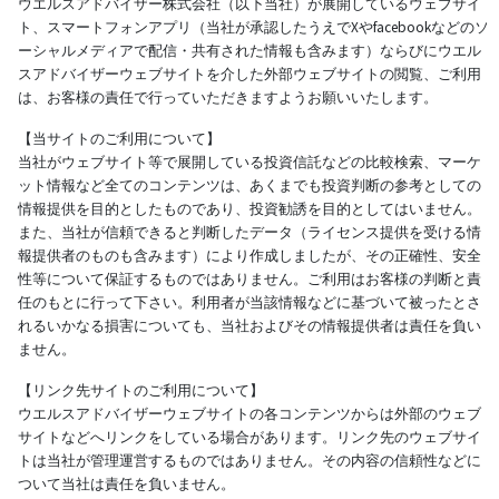
ウエルスアドバイザー株式会社（以下当社）が展開しているウェブサイ
ト、スマートフォンアプリ（当社が承認したうえでXやfacebookなどのソ
ーシャルメディアで配信・共有された情報も含みます）ならびにウエル
スアドバイザーウェブサイトを介した外部ウェブサイトの閲覧、ご利用
は、お客様の責任で行っていただきますようお願いいたします。
【当サイトのご利用について】
当社がウェブサイト等で展開している投資信託などの比較検索、マーケ
ット情報など全てのコンテンツは、あくまでも投資判断の参考としての
情報提供を目的としたものであり、投資勧誘を目的としてはいません。
また、当社が信頼できると判断したデータ（ライセンス提供を受ける情
報提供者のものも含みます）により作成しましたが、その正確性、安全
性等について保証するものではありません。ご利用はお客様の判断と責
任のもとに行って下さい。利用者が当該情報などに基づいて被ったとさ
れるいかなる損害についても、当社およびその情報提供者は責任を負い
ません。
【リンク先サイトのご利用について】
ウエルスアドバイザーウェブサイトの各コンテンツからは外部のウェブ
サイトなどへリンクをしている場合があります。リンク先のウェブサイ
トは当社が管理運営するものではありません。その内容の信頼性などに
ついて当社は責任を負いません。