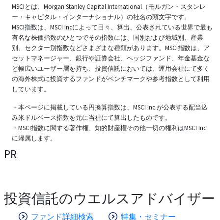
MSCIとは、Morgan Stanley Capital International（モルガン・スタンレ
ー・キャピタル・インターナショナル）の社名の頭文字です。
MSCI指数は、MSCI Incによって日々、算出、公表されている世界で最も
有名な株価指数のひとつでその指数には、国別および地域別、産業
別、セクター別指数などさまざまな種類があります。MSCI指数は、ア
セットマネージャー、銀行や証券会社、ヘッジファンド、年金基金な
ど幅広いユーザー層を持ち、投資信託においては、運用会社にて多く
の海外株式に投資するファンドがベンチマークや参考指数として利用
しています。
・本ページに掲載している円換算指数は、MSCI Inc.が公表する配当込
み米ドルベース指数を元に当社にて算出したものです。
・MSCI指数に関する著作権、知的財産権その他一切の権利はMSCI Inc.
に帰属します。
PR
投資信託のウエルスアドバイザー
ファンド詳細検索
特集・セミナー