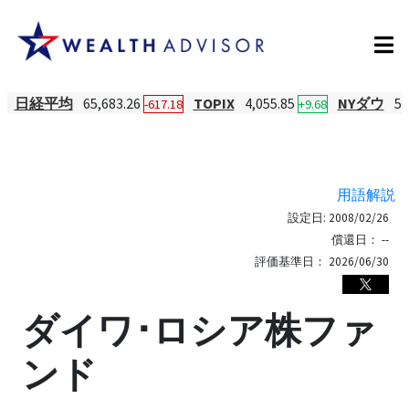
日経平均
65,683.26
TOPIX
4,055.85
NYダウ
54
-617.18
+9.68
用語解説
設定日:
2008/02/26
償還日：
--
評価基準日：
2026/06/30
ダイワ･ロシア株ファ
ンド