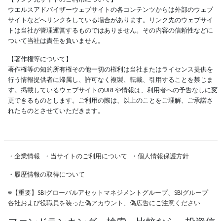
ウエルスアドバイザーウェブサイトの各コンテンツからは外部のウェブ
サイトなどへリンクをしている場合があります。リンク先のウェブサイ
トは当社が管理運営するものではありません。その内容の信頼性などに
ついて当社は責任を負いません。
【著作権等について】
著作権等の知的所有権その他一切の権利は当社またはライセンス提供を
行う情報提供者に帰属し、許可なく複製、転載、引用することを禁じま
す。掲載しているウェブサイトのURLや情報は、利用者への予告なしに変
更できるものとします。ご利用の際は、以上のことをご理解、ご承諾さ
れたものとさせていただきます。
・
企業情報
・
当サイトのご利用について
・
個人情報保護方針
・
履歴情報の取得について
※
【重要】SBIグローバルアセットマネジメントグループ、SBIグループ
各社および役職員を装った偽アカウント、偽広告にご注意ください