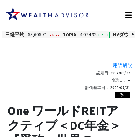
日経平均
65,606.71
TOPIX
4,074.93
NYダウ
53
-76.55
+19.08
用語解説
設定日:
2007/09/27
償還日：
--
評価基準日：
2026/07/31
One ワールドREITア
クティブ＜DC年金＞