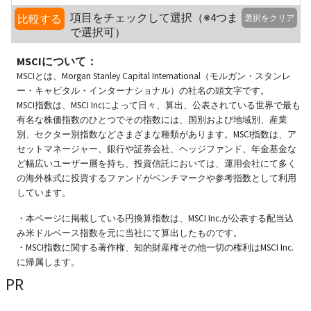
項目をチェックして選択（※4つま
比較する
選択をクリア
で選択可）
MSCIについて：
MSCIとは、Morgan Stanley Capital International（モルガン・スタンレ
ー・キャピタル・インターナショナル）の社名の頭文字です。
MSCI指数は、MSCI Incによって日々、算出、公表されている世界で最も
有名な株価指数のひとつでその指数には、国別および地域別、産業
別、セクター別指数などさまざまな種類があります。MSCI指数は、ア
セットマネージャー、銀行や証券会社、ヘッジファンド、年金基金な
ど幅広いユーザー層を持ち、投資信託においては、運用会社にて多く
の海外株式に投資するファンドがベンチマークや参考指数として利用
しています。
・本ページに掲載している円換算指数は、MSCI Inc.が公表する配当込
み米ドルベース指数を元に当社にて算出したものです。
・MSCI指数に関する著作権、知的財産権その他一切の権利はMSCI Inc.
に帰属します。
PR