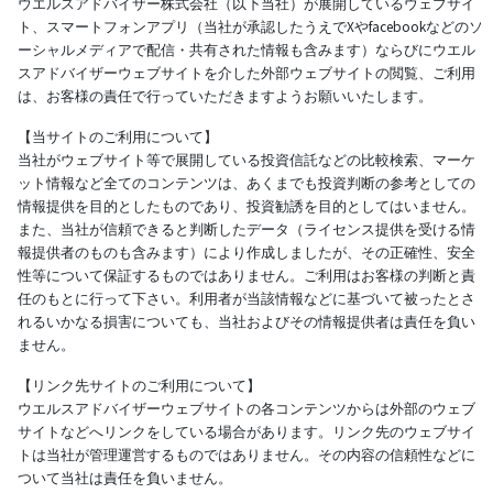
ウエルスアドバイザー株式会社（以下当社）が展開しているウェブサイ
ト、スマートフォンアプリ（当社が承認したうえでXやfacebookなどのソ
ーシャルメディアで配信・共有された情報も含みます）ならびにウエル
スアドバイザーウェブサイトを介した外部ウェブサイトの閲覧、ご利用
は、お客様の責任で行っていただきますようお願いいたします。
【当サイトのご利用について】
当社がウェブサイト等で展開している投資信託などの比較検索、マーケ
ット情報など全てのコンテンツは、あくまでも投資判断の参考としての
情報提供を目的としたものであり、投資勧誘を目的としてはいません。
また、当社が信頼できると判断したデータ（ライセンス提供を受ける情
報提供者のものも含みます）により作成しましたが、その正確性、安全
性等について保証するものではありません。ご利用はお客様の判断と責
任のもとに行って下さい。利用者が当該情報などに基づいて被ったとさ
れるいかなる損害についても、当社およびその情報提供者は責任を負い
ません。
【リンク先サイトのご利用について】
ウエルスアドバイザーウェブサイトの各コンテンツからは外部のウェブ
サイトなどへリンクをしている場合があります。リンク先のウェブサイ
トは当社が管理運営するものではありません。その内容の信頼性などに
ついて当社は責任を負いません。