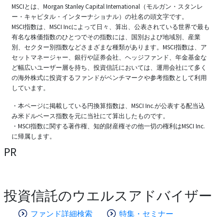
MSCIとは、Morgan Stanley Capital International（モルガン・スタンレ
ー・キャピタル・インターナショナル）の社名の頭文字です。
MSCI指数は、MSCI Incによって日々、算出、公表されている世界で最も
有名な株価指数のひとつでその指数には、国別および地域別、産業
別、セクター別指数などさまざまな種類があります。MSCI指数は、ア
セットマネージャー、銀行や証券会社、ヘッジファンド、年金基金な
ど幅広いユーザー層を持ち、投資信託においては、運用会社にて多く
の海外株式に投資するファンドがベンチマークや参考指数として利用
しています。
・本ページに掲載している円換算指数は、MSCI Inc.が公表する配当込
み米ドルベース指数を元に当社にて算出したものです。
・MSCI指数に関する著作権、知的財産権その他一切の権利はMSCI Inc.
に帰属します。
PR
投資信託のウエルスアドバイザー
ファンド詳細検索
特集・セミナー