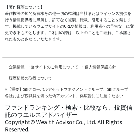
【著作権等について】
著作権等の知的所有権その他一切の権利は当社またはライセンス提供を
行う情報提供者に帰属し、許可なく複製、転載、引用することを禁じま
す。掲載しているウェブサイトのURLや情報は、利用者への予告なしに変
更できるものとします。ご利用の際は、以上のことをご理解、ご承諾さ
れたものとさせていただきます。
・
企業情報
・
当サイトのご利用について
・
個人情報保護方針
・
履歴情報の取得について
※
【重要】SBIグローバルアセットマネジメントグループ、SBIグループ
各社および役職員を装った偽アカウント、偽広告にご注意ください
ファンドランキング・検索・比較なら、投資信
託のウエルスアドバイザー
Copyright© Wealth Advisor Co., Ltd. All Rights
Reserved.