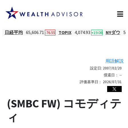
日経平均
65,606.71
TOPIX
4,074.93
NYダウ
54
-76.55
+19.08
用語解説
設定日:
2007/02/20
償還日：
--
評価基準日：
2026/07/31
(SMBC FW) コモディテ
ィ