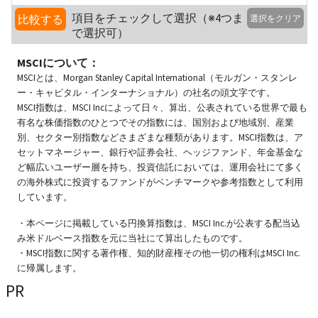
項目をチェックして選択（※4つま
比較する
選択をクリア
で選択可）
MSCIについて：
MSCIとは、Morgan Stanley Capital International（モルガン・スタンレ
ー・キャピタル・インターナショナル）の社名の頭文字です。
MSCI指数は、MSCI Incによって日々、算出、公表されている世界で最も
有名な株価指数のひとつでその指数には、国別および地域別、産業
別、セクター別指数などさまざまな種類があります。MSCI指数は、ア
セットマネージャー、銀行や証券会社、ヘッジファンド、年金基金な
ど幅広いユーザー層を持ち、投資信託においては、運用会社にて多く
の海外株式に投資するファンドがベンチマークや参考指数として利用
しています。
・本ページに掲載している円換算指数は、MSCI Inc.が公表する配当込
み米ドルベース指数を元に当社にて算出したものです。
・MSCI指数に関する著作権、知的財産権その他一切の権利はMSCI Inc.
に帰属します。
PR