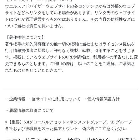
ウエルスアドバイザーウェブサイトの各コンテンツからは外部のウェブ
サイトなどへリンクをしている場合があります。リンク先のウェブサイ
トは当社が管理運営するものではありません。その内容の信頼性などに
ついて当社は責任を負いません。
【著作権等について】
著作権等の知的所有権その他一切の権利は当社またはライセンス提供を
行う情報提供者に帰属し、許可なく複製、転載、引用することを禁じま
す。掲載しているウェブサイトのURLや情報は、利用者への予告なしに変
更できるものとします。ご利用の際は、以上のことをご理解、ご承諾さ
れたものとさせていただきます。
・
企業情報
・
当サイトのご利用について
・
個人情報保護方針
・
履歴情報の取得について
※
【重要】SBIグローバルアセットマネジメントグループ、SBIグループ
各社および役職員を装った偽アカウント、偽広告にご注意ください