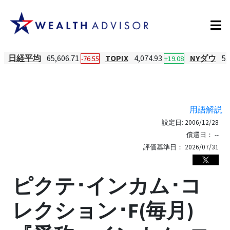
日経平均
65,606.71
TOPIX
4,074.93
NYダウ
53
-76.55
+19.08
用語解説
設定日:
2006/12/28
償還日：
--
評価基準日：
2026/07/31
ピクテ･インカム･コ
レクション･F(毎月)