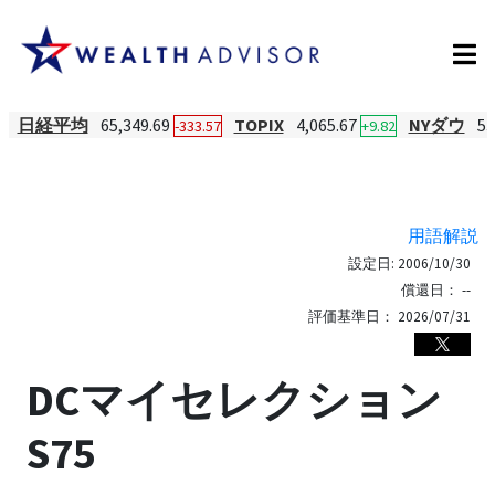
日経平均
65,349.69
TOPIX
4,065.67
NYダウ
53
-333.57
+9.82
用語解説
設定日:
2006/10/30
償還日：
--
評価基準日：
2026/07/31
DCマイセレクション
S75