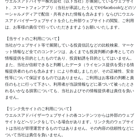
ウエルスアドバイザー株式会社（以下当社）が展開しているウェブサイ
ト、スマートフォンアプリ（当社が承認したうえでXやfacebookなどのソ
ーシャルメディアで配信・共有された情報も含みます）ならびにウエル
スアドバイザーウェブサイトを介した外部ウェブサイトの閲覧、ご利用
は、お客様の責任で行っていただきますようお願いいたします。
【当サイトのご利用について】
当社がウェブサイト等で展開している投資信託などの比較検索、マーケ
ット情報など全てのコンテンツは、あくまでも投資判断の参考としての
情報提供を目的としたものであり、投資勧誘を目的としてはいません。
また、当社が信頼できると判断したデータ（ライセンス提供を受ける情
報提供者のものも含みます）により作成しましたが、その正確性、安全
性等について保証するものではありません。ご利用はお客様の判断と責
任のもとに行って下さい。利用者が当該情報などに基づいて被ったとさ
れるいかなる損害についても、当社およびその情報提供者は責任を負い
ません。
【リンク先サイトのご利用について】
ウエルスアドバイザーウェブサイトの各コンテンツからは外部のウェブ
サイトなどへリンクをしている場合があります。リンク先のウェブサイ
トは当社が管理運営するものではありません。その内容の信頼性などに
ついて当社は責任を負いません。