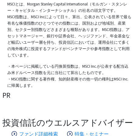
MSCIとは、Morgan Stanley Capital International（モルガン・スタンレ
ー・キャピタル・インターナショナル）の社名の頭文字です。
MSCI指数は、MSCI Incによって日々、算出、公表されている世界で最も
有名な株価指数のひとつでその指数には、国別および地域別、産業
別、セクター別指数などさまざまな種類があります。MSCI指数は、ア
セットマネージャー、銀行や証券会社、ヘッジファンド、年金基金な
ど幅広いユーザー層を持ち、投資信託においては、運用会社にて多く
の海外株式に投資するファンドがベンチマークや参考指数として利用
しています。
・本ページに掲載している円換算指数は、MSCI Inc.が公表する配当込
み米ドルベース指数を元に当社にて算出したものです。
・MSCI指数に関する著作権、知的財産権その他一切の権利はMSCI Inc.
に帰属します。
PR
投資信託のウエルスアドバイザー
ファンド詳細検索
特集・セミナー