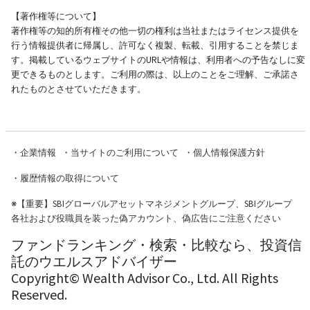
【著作権等について】
著作権等の知的所有権その他一切の権利は当社またはライセンス提供を
行う情報提供者に帰属し、許可なく複製、転載、引用することを禁じま
す。掲載しているウェブサイトのURLや情報は、利用者への予告なしに変
更できるものとします。ご利用の際は、以上のことをご理解、ご承諾さ
れたものとさせていただきます。
・
企業情報
・
当サイトのご利用について
・
個人情報保護方針
・
履歴情報の取得について
※
【重要】SBIグローバルアセットマネジメントグループ、SBIグループ
各社および役職員を装った偽アカウント、偽広告にご注意ください
ファンドランキング・検索・比較なら、投資信
託のウエルスアドバイザー
Copyright© Wealth Advisor Co., Ltd. All Rights
Reserved.