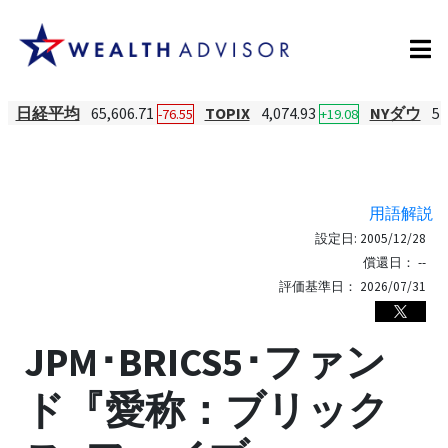
日経平均
65,606.71
TOPIX
4,074.93
NYダウ
54
-76.55
+19.08
用語解説
設定日:
2005/12/28
償還日：
--
評価基準日：
2026/07/31
JPM･BRICS5･ファン
ド『愛称：ブリック