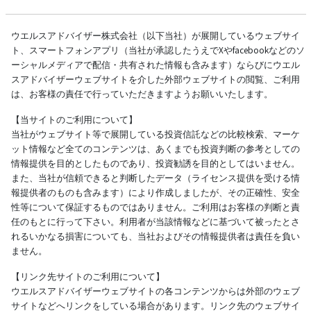
ウエルスアドバイザー株式会社（以下当社）が展開しているウェブサイ
ト、スマートフォンアプリ（当社が承認したうえでXやfacebookなどのソ
ーシャルメディアで配信・共有された情報も含みます）ならびにウエル
スアドバイザーウェブサイトを介した外部ウェブサイトの閲覧、ご利用
は、お客様の責任で行っていただきますようお願いいたします。
【当サイトのご利用について】
当社がウェブサイト等で展開している投資信託などの比較検索、マーケ
ット情報など全てのコンテンツは、あくまでも投資判断の参考としての
情報提供を目的としたものであり、投資勧誘を目的としてはいません。
また、当社が信頼できると判断したデータ（ライセンス提供を受ける情
報提供者のものも含みます）により作成しましたが、その正確性、安全
性等について保証するものではありません。ご利用はお客様の判断と責
任のもとに行って下さい。利用者が当該情報などに基づいて被ったとさ
れるいかなる損害についても、当社およびその情報提供者は責任を負い
ません。
【リンク先サイトのご利用について】
ウエルスアドバイザーウェブサイトの各コンテンツからは外部のウェブ
サイトなどへリンクをしている場合があります。リンク先のウェブサイ