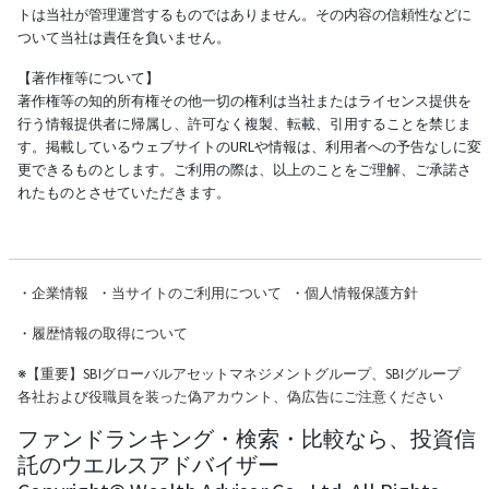
トは当社が管理運営するものではありません。その内容の信頼性などに
ついて当社は責任を負いません。
【著作権等について】
著作権等の知的所有権その他一切の権利は当社またはライセンス提供を
行う情報提供者に帰属し、許可なく複製、転載、引用することを禁じま
す。掲載しているウェブサイトのURLや情報は、利用者への予告なしに変
更できるものとします。ご利用の際は、以上のことをご理解、ご承諾さ
れたものとさせていただきます。
・
企業情報
・
当サイトのご利用について
・
個人情報保護方針
・
履歴情報の取得について
※
【重要】SBIグローバルアセットマネジメントグループ、SBIグループ
各社および役職員を装った偽アカウント、偽広告にご注意ください
ファンドランキング・検索・比較なら、投資信
託のウエルスアドバイザー