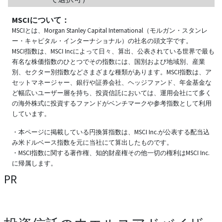
MSCIについて：
MSCIとは、Morgan Stanley Capital International（モルガン・スタンレ
ー・キャピタル・インターナショナル）の社名の頭文字です。
MSCI指数は、MSCI Incによって日々、算出、公表されている世界で最も
有名な株価指数のひとつでその指数には、国別および地域別、産業
別、セクター別指数などさまざまな種類があります。MSCI指数は、ア
セットマネージャー、銀行や証券会社、ヘッジファンド、年金基金な
ど幅広いユーザー層を持ち、投資信託においては、運用会社にて多く
の海外株式に投資するファンドがベンチマークや参考指数として利用
しています。
・本ページに掲載している円換算指数は、MSCI Inc.が公表する配当込
み米ドルベース指数を元に当社にて算出したものです。
・MSCI指数に関する著作権、知的財産権その他一切の権利はMSCI Inc.
に帰属します。
PR