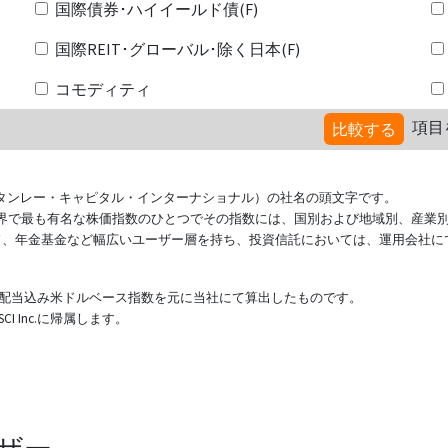
国際債券･ハイイールド債(F)
国際REIT･グローバル･除く日本(F)
コモディティ
項目
比較する
ional（モルガン・スタンレー・キャピタル・インターナショナル）の社名の頭文字です。
ている世界で最も有名な株価指数のひとつでその指数には、国別および地域別、産業
ド、年金基金など幅広いユーザー層を持ち、投資信託においては、運用会社に
表する配当込み米ドルベース指数を元に当社にて算出したものです。
 Inc.に帰属します。