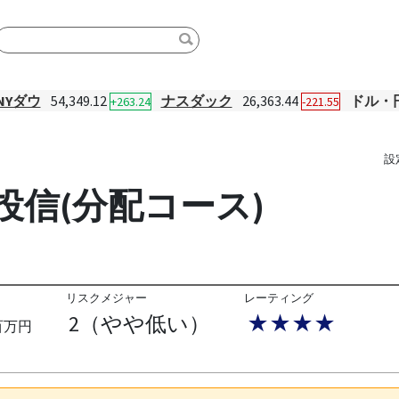
NYダウ
54,349.12
ナスダック
26,363.44
ドル・
+263.24
-221.55
設
投信(分配コース)
リスクメジャー
レーティング
2（やや低い）
★★★★
百万円