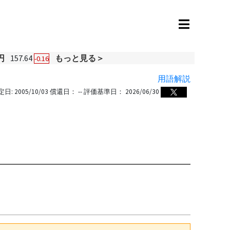
円
157.64
もっと見る＞
-0.16
用語解説
定日:
2005/10/03
償還日：
--
評価基準日：
2026/06/30