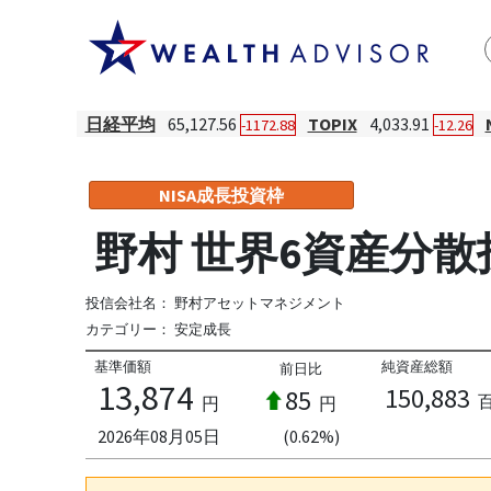
日経平均
65,127.56
TOPIX
4,033.91
-1172.88
-12.26
NISA成長投資枠
野村 世界6資産分散
投信会社名：
野村アセットマネジメント
カテゴリー：
安定成長
基準価額
純資産総額
前日比
13,874
150,883
85
円
円
2026年08月05日
(0.62%)