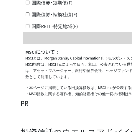
国際債券･短期債(F)
国際債券･転換社債(F)
国際REIT･特定地域(F)
MSCIについて：
MSCIとは、Morgan Stanley Capital Internat
MSCI指数は、MSCI Incによって日々、算出、公表され
は、アセットマネージャー、銀行や証券会社、ヘッジファン
数として利用しています。
・本ページに掲載している円換算指数は、MSCI Inc.が公
・MSCI指数に関する著作権、知的財産権その他一切の権利はMSCI
PR