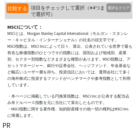
項目をチェックして選択（※4つま
比較する
選択をクリア
で選択可）
MSCIについて：
MSCIとは、Morgan Stanley Capital International（モルガン・スタンレ
ー・キャピタル・インターナショナル）の社名の頭文字です。
MSCI指数は、MSCI Incによって日々、算出、公表されている世界で最も
有名な株価指数のひとつでその指数には、国別および地域別、産業
別、セクター別指数などさまざまな種類があります。MSCI指数は、ア
セットマネージャー、銀行や証券会社、ヘッジファンド、年金基金な
ど幅広いユーザー層を持ち、投資信託においては、運用会社にて多く
の海外株式に投資するファンドがベンチマークや参考指数として利用
しています。
・本ページに掲載している円換算指数は、MSCI Inc.が公表する配当込
み米ドルベース指数を元に当社にて算出したものです。
・MSCI指数に関する著作権、知的財産権その他一切の権利はMSCI Inc.
に帰属します。
PR