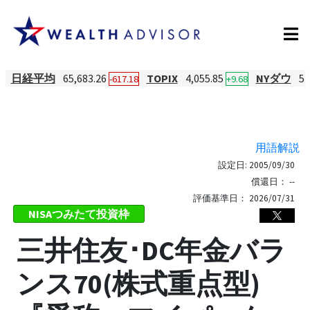
日経平均
65,683.26
TOPIX
4,055.85
NYダウ
53
-617.18
+9.68
用語解説
設定日:
2005/09/30
償還日：
--
評価基準日：
2026/07/31
NISAつみたて投資枠
三井住友･DC年金バラ
ンス70(株式重点型)