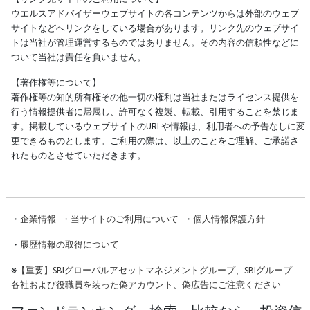
ウエルスアドバイザーウェブサイトの各コンテンツからは外部のウェブ
サイトなどへリンクをしている場合があります。リンク先のウェブサイ
トは当社が管理運営するものではありません。その内容の信頼性などに
ついて当社は責任を負いません。
【著作権等について】
著作権等の知的所有権その他一切の権利は当社またはライセンス提供を
行う情報提供者に帰属し、許可なく複製、転載、引用することを禁じま
す。掲載しているウェブサイトのURLや情報は、利用者への予告なしに変
更できるものとします。ご利用の際は、以上のことをご理解、ご承諾さ
れたものとさせていただきます。
・
企業情報
・
当サイトのご利用について
・
個人情報保護方針
・
履歴情報の取得について
※
【重要】SBIグローバルアセットマネジメントグループ、SBIグループ
各社および役職員を装った偽アカウント、偽広告にご注意ください