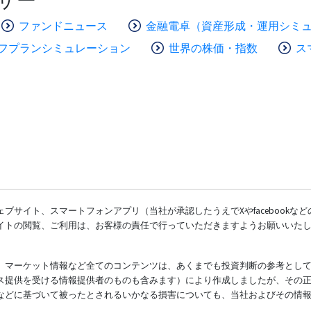
ファンドニュース
金融電卓（資産形成・運用シミ
フプランシミュレーション
世界の株価・指数
ス
ブサイト、スマートフォンアプリ（当社が承認したうえでXやfacebookな
イトの閲覧、ご利用は、お客様の責任で行っていただきますようお願いいた
、マーケット情報など全てのコンテンツは、あくまでも投資判断の参考とし
ス提供を受ける情報提供者のものも含みます）により作成しましたが、その
などに基づいて被ったとされるいかなる損害についても、当社およびその情