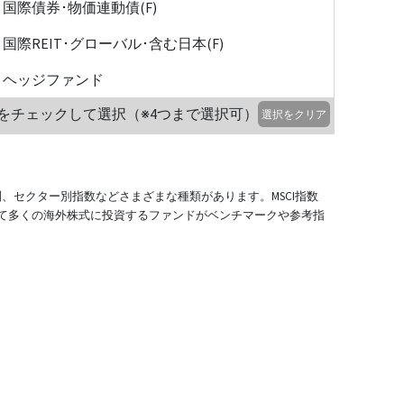
国際債券･物価連動債(F)
国際REIT･グローバル･含む日本(F)
ヘッジファンド
をチェックして選択（※4つまで選択可）
選択をクリア
別、セクター別指数などさまざまな種類があります。MSCI指数
て多くの海外株式に投資するファンドがベンチマークや参考指