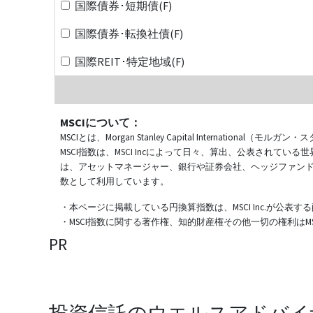
国際債券･短期債(F)
国際債券･転換社債(F)
国際REIT･特定地域(F)
MSCIについて：
MSCIとは、Morgan Stanley Capital Internat
MSCI指数は、MSCI Incによって日々、算出、公表され
は、アセットマネージャー、銀行や証券会社、ヘッジファン
数として利用しています。
・本ページに掲載している円換算指数は、MSCI Inc.が公
・MSCI指数に関する著作権、知的財産権その他一切の権利はMSCI
PR
投資信託のウエルスアドバイ