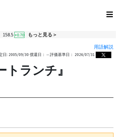
158.5
もっと見る＞
+0.70
用語解説
定日:
2005/09/30
償還日：
--
評価基準日：
2026/07/31
ートランチ』