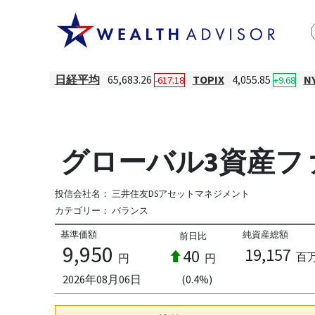
日経平均
65,683.26
TOPIX
4,055.85
N
-617.18
+9.68
グローバル3資産フ
投信会社名：
三井住友DSアセットマネジメント
カテゴリー：
バランス
基準価額
純資産総額
前日比
9,950
19,157
40
百
円
円
2026年08月06日
(0.4%)