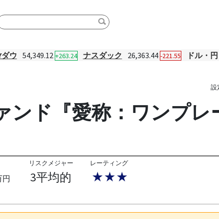
Yダウ
54,349.12
ナスダック
26,363.44
ドル・円
+263.24
-221.55
設
ァンド『愛称：ワンプレ
リスクメジャー
レーティング
3平均的
★★★
万円