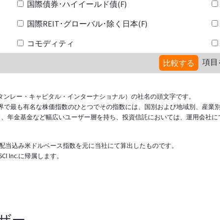
国際債券･ハイイールド債(F)
国際REIT･グローバル･除く日本(F)
コモディティ
項目
比較する
ional（モルガン・スタンレー・キャピタル・インターナショナル）の社名の頭文字です。
ている世界で最も有名な株価指数のひとつでその指数には、国別および地域別、産業
ド、年金基金など幅広いユーザー層を持ち、投資信託においては、運用会社に
表する配当込み米ドルベース指数を元に当社にて算出したものです。
 Inc.に帰属します。
ザー