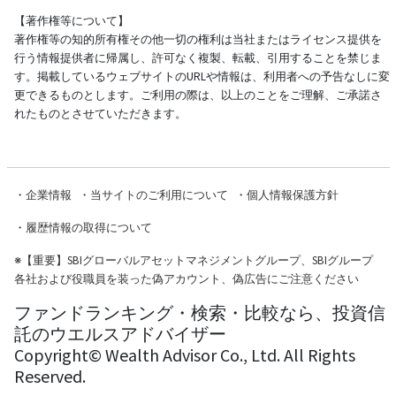
【著作権等について】
著作権等の知的所有権その他一切の権利は当社またはライセンス提供を
行う情報提供者に帰属し、許可なく複製、転載、引用することを禁じま
す。掲載しているウェブサイトのURLや情報は、利用者への予告なしに変
更できるものとします。ご利用の際は、以上のことをご理解、ご承諾さ
れたものとさせていただきます。
・
企業情報
・
当サイトのご利用について
・
個人情報保護方針
・
履歴情報の取得について
※
【重要】SBIグローバルアセットマネジメントグループ、SBIグループ
各社および役職員を装った偽アカウント、偽広告にご注意ください
ファンドランキング・検索・比較なら、投資信
託のウエルスアドバイザー
Copyright© Wealth Advisor Co., Ltd. All Rights
Reserved.