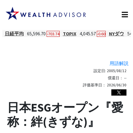
日経平均
65,596.70
TOPIX
4,045.57
NYダウ
54
-703.74
-0.60
用語解説
設定日:
2005/08/12
償還日：
--
評価基準日：
2026/06/30
日本ESGオープン『愛
称：絆(きずな)』