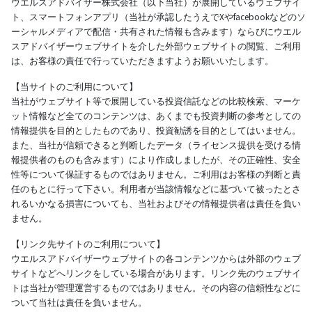
ウエルスアドバイザー株式会社（以下当社）が展開しているウェブサイ
ト、スマートフォンアプリ（当社が承認したうえでXやfacebookなどのソ
ーシャルメディアで配信・共有された情報も含みます）ならびにウエル
スアドバイザーウェブサイトを介した外部ウェブサイトの閲覧、ご利用
は、お客様の責任で行っていただきますようお願いいたします。
【当サイトのご利用について】
当社がウェブサイト等で展開している投資信託などの比較検索、マーケ
ット情報など全てのコンテンツは、あくまでも投資判断の参考としての
情報提供を目的としたものであり、投資勧誘を目的としてはいません。
また、当社が信頼できると判断したデータ（ライセンス提供を受ける情
報提供者のものも含みます）により作成しましたが、その正確性、安全
性等について保証するものではありません。ご利用はお客様の判断と責
任のもとに行って下さい。利用者が当該情報などに基づいて被ったとさ
れるいかなる損害についても、当社およびその情報提供者は責任を負い
ません。
【リンク先サイトのご利用について】
ウエルスアドバイザーウェブサイトの各コンテンツからは外部のウェブ
サイトなどへリンクをしている場合があります。リンク先のウェブサイ
トは当社が管理運営するものではありません。その内容の信頼性などに
ついて当社は責任を負いません。