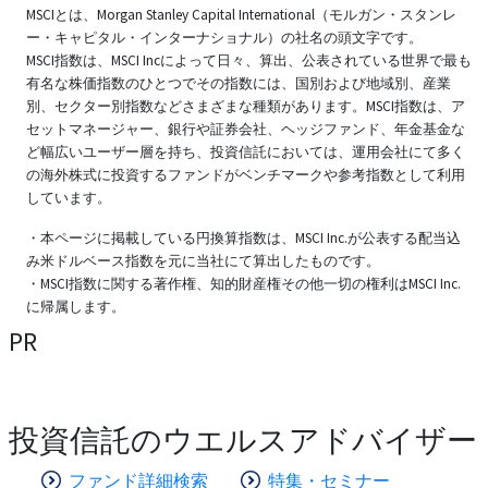
MSCIとは、Morgan Stanley Capital International（モルガン・スタンレ
ー・キャピタル・インターナショナル）の社名の頭文字です。
MSCI指数は、MSCI Incによって日々、算出、公表されている世界で最も
有名な株価指数のひとつでその指数には、国別および地域別、産業
別、セクター別指数などさまざまな種類があります。MSCI指数は、ア
セットマネージャー、銀行や証券会社、ヘッジファンド、年金基金な
ど幅広いユーザー層を持ち、投資信託においては、運用会社にて多く
の海外株式に投資するファンドがベンチマークや参考指数として利用
しています。
・本ページに掲載している円換算指数は、MSCI Inc.が公表する配当込
み米ドルベース指数を元に当社にて算出したものです。
・MSCI指数に関する著作権、知的財産権その他一切の権利はMSCI Inc.
に帰属します。
PR
投資信託のウエルスアドバイザー
ファンド詳細検索
特集・セミナー