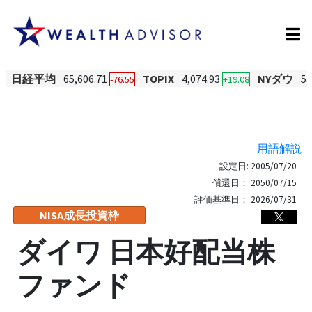
日経平均
65,606.71
TOPIX
4,074.93
NYダウ
53
-76.55
+19.08
用語解説
設定日:
2005/07/20
償還日：
2050/07/15
評価基準日：
2026/07/31
NISA成長投資枠
ダイワ 日本好配当株
ファンド