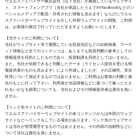
ウエルスアドバイザー株式会社（以下当社）が展開しているウェブサイ
ト、スマートフォンアプリ（当社が承認したうえでXやfacebookなどのソ
ーシャルメディアで配信・共有された情報も含みます）ならびにウエル
スアドバイザーウェブサイトを介した外部ウェブサイトの閲覧、ご利用
は、お客様の責任で行っていただきますようお願いいたします。
【当サイトのご利用について】
当社がウェブサイト等で展開している投資信託などの比較検索、マーケ
ット情報など全てのコンテンツは、あくまでも投資判断の参考としての
情報提供を目的としたものであり、投資勧誘を目的としてはいません。
また、当社が信頼できると判断したデータ（ライセンス提供を受ける情
報提供者のものも含みます）により作成しましたが、その正確性、安全
性等について保証するものではありません。ご利用はお客様の判断と責
任のもとに行って下さい。利用者が当該情報などに基づいて被ったとさ
れるいかなる損害についても、当社およびその情報提供者は責任を負い
ません。
【リンク先サイトのご利用について】
ウエルスアドバイザーウェブサイトの各コンテンツからは外部のウェブ
サイトなどへリンクをしている場合があります。リンク先のウェブサイ
トは当社が管理運営するものではありません。その内容の信頼性などに
ついて当社は責任を負いません。