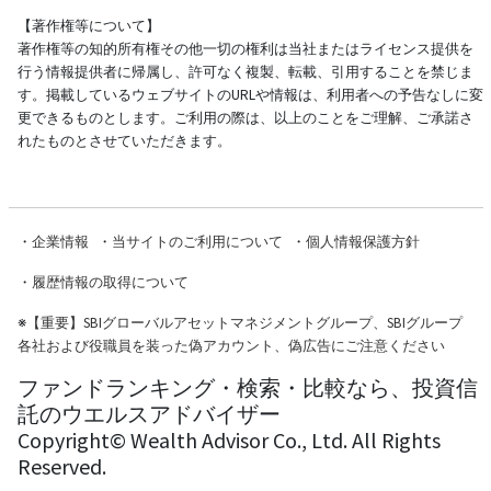
【著作権等について】
著作権等の知的所有権その他一切の権利は当社またはライセンス提供を
行う情報提供者に帰属し、許可なく複製、転載、引用することを禁じま
す。掲載しているウェブサイトのURLや情報は、利用者への予告なしに変
更できるものとします。ご利用の際は、以上のことをご理解、ご承諾さ
れたものとさせていただきます。
・
企業情報
・
当サイトのご利用について
・
個人情報保護方針
・
履歴情報の取得について
※
【重要】SBIグローバルアセットマネジメントグループ、SBIグループ
各社および役職員を装った偽アカウント、偽広告にご注意ください
ファンドランキング・検索・比較なら、投資信
託のウエルスアドバイザー
Copyright© Wealth Advisor Co., Ltd. All Rights
Reserved.