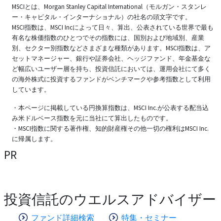
MSCIとは、Morgan Stanley Capital International（モルガン・スタンレ
ー・キャピタル・インターナショナル）の社名の頭文字です。
MSCI指数は、MSCI Incによって日々、算出、公表されている世界で最も
有名な株価指数のひとつでその指数には、国別および地域別、産業
別、セクター別指数などさまざまな種類があります。MSCI指数は、ア
セットマネージャー、銀行や証券会社、ヘッジファンド、年金基金な
ど幅広いユーザー層を持ち、投資信託においては、運用会社にて多く
の海外株式に投資するファンドがベンチマークや参考指数として利用
しています。
・本ページに掲載している円換算指数は、MSCI Inc.が公表する配当込
み米ドルベース指数を元に当社にて算出したものです。
・MSCI指数に関する著作権、知的財産権その他一切の権利はMSCI Inc.
に帰属します。
PR
投資信託のウエルスアドバイザー
ファンド詳細検索
特集・セミナー