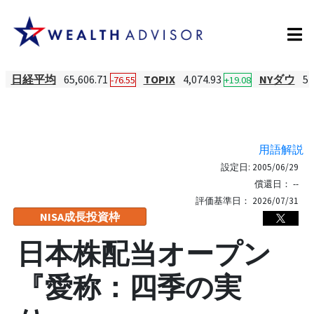
日経平均
65,606.71
TOPIX
4,074.93
NYダウ
54
-76.55
+19.08
用語解説
設定日:
2005/06/29
償還日：
--
評価基準日：
2026/07/31
NISA成長投資枠
日本株配当オープン
『愛称：四季の実