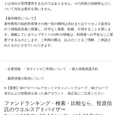
トは当社が管理運営するものではありません。その内容の信頼性などに
ついて当社は責任を負いません。
【著作権等について】
著作権等の知的所有権その他一切の権利は当社またはライセンス提供を
行う情報提供者に帰属し、許可なく複製、転載、引用することを禁じま
す。掲載しているウェブサイトのURLや情報は、利用者への予告なしに変
更できるものとします。ご利用の際は、以上のことをご理解、ご承諾さ
れたものとさせていただきます。
・
企業情報
・
当サイトのご利用について
・
個人情報保護方針
・
履歴情報の取得について
※
【重要】SBIグローバルアセットマネジメントグループ、SBIグループ
各社および役職員を装った偽アカウント、偽広告にご注意ください
ファンドランキング・検索・比較なら、投資信
託のウエルスアドバイザー