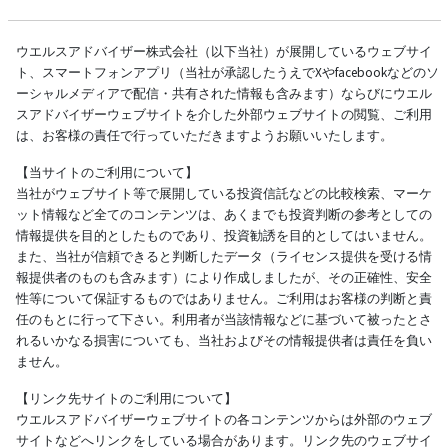
ウエルスアドバイザー株式会社（以下当社）が展開しているウェブサイ
ト、スマートフォンアプリ（当社が承認したうえでXやfacebookなどのソ
ーシャルメディアで配信・共有された情報も含みます）ならびにウエル
スアドバイザーウェブサイトを介した外部ウェブサイトの閲覧、ご利用
は、お客様の責任で行っていただきますようお願いいたします。
【当サイトのご利用について】
当社がウェブサイト等で展開している投資信託などの比較検索、マーケ
ット情報など全てのコンテンツは、あくまでも投資判断の参考としての
情報提供を目的としたものであり、投資勧誘を目的としてはいません。
また、当社が信頼できると判断したデータ（ライセンス提供を受ける情
報提供者のものも含みます）により作成しましたが、その正確性、安全
性等について保証するものではありません。ご利用はお客様の判断と責
任のもとに行って下さい。利用者が当該情報などに基づいて被ったとさ
れるいかなる損害についても、当社およびその情報提供者は責任を負い
ません。
【リンク先サイトのご利用について】
ウエルスアドバイザーウェブサイトの各コンテンツからは外部のウェブ
サイトなどへリンクをしている場合があります。リンク先のウェブサイ