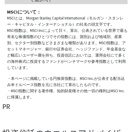
MSCIについて：
MSCIとは、Morgan Stanley Capital International（モルガン・スタンレ
ー・キャピタル・インターナショナル）の社名の頭文字です。
MSCI指数は、MSCI Incによって日々、算出、公表されている世界で最も
有名な株価指数のひとつでその指数には、国別および地域別、産業
別、セクター別指数などさまざまな種類があります。MSCI指数は、ア
セットマネージャー、銀行や証券会社、ヘッジファンド、年金基金な
ど幅広いユーザー層を持ち、投資信託においては、運用会社にて多く
の海外株式に投資するファンドがベンチマークや参考指数として利用
しています。
・本ページに掲載している円換算指数は、MSCI Inc.が公表する配当込
み米ドルベース指数を元に当社にて算出したものです。
・MSCI指数に関する著作権、知的財産権その他一切の権利はMSCI Inc.
に帰属します。
PR