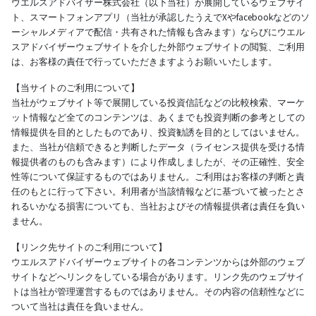
ウエルスアドバイザー株式会社（以下当社）が展開しているウェブサイ
ト、スマートフォンアプリ（当社が承認したうえでXやfacebookなどのソ
ーシャルメディアで配信・共有された情報も含みます）ならびにウエル
スアドバイザーウェブサイトを介した外部ウェブサイトの閲覧、ご利用
は、お客様の責任で行っていただきますようお願いいたします。
【当サイトのご利用について】
当社がウェブサイト等で展開している投資信託などの比較検索、マーケ
ット情報など全てのコンテンツは、あくまでも投資判断の参考としての
情報提供を目的としたものであり、投資勧誘を目的としてはいません。
また、当社が信頼できると判断したデータ（ライセンス提供を受ける情
報提供者のものも含みます）により作成しましたが、その正確性、安全
性等について保証するものではありません。ご利用はお客様の判断と責
任のもとに行って下さい。利用者が当該情報などに基づいて被ったとさ
れるいかなる損害についても、当社およびその情報提供者は責任を負い
ません。
【リンク先サイトのご利用について】
ウエルスアドバイザーウェブサイトの各コンテンツからは外部のウェブ
サイトなどへリンクをしている場合があります。リンク先のウェブサイ
トは当社が管理運営するものではありません。その内容の信頼性などに
ついて当社は責任を負いません。