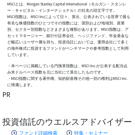
MSCIとは、Morgan Stanley Capital International（モルガン・スタンレ
ー・キャピタル・インターナショナル）の社名の頭文字です。
MSCI指数は、MSCI Incによって日々、算出、公表されている世界で最も
有名な株価指数のひとつでその指数には、国別および地域別、産業
別、セクター別指数などさまざまな種類があります。MSCI指数は、ア
セットマネージャー、銀行や証券会社、ヘッジファンド、年金基金な
ど幅広いユーザー層を持ち、投資信託においては、運用会社にて多く
の海外株式に投資するファンドがベンチマークや参考指数として利用
しています。
・本ページに掲載している円換算指数は、MSCI Inc.が公表する配当込
み米ドルベース指数を元に当社にて算出したものです。
・MSCI指数に関する著作権、知的財産権その他一切の権利はMSCI Inc.
に帰属します。
PR
投資信託のウエルスアドバイザー
ファンド詳細検索
特集・セミナー