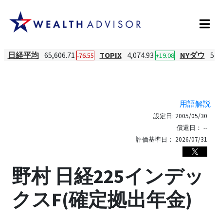
日経平均
65,606.71
TOPIX
4,074.93
NYダウ
54
-76.55
+19.08
用語解説
設定日:
2005/05/30
償還日：
--
評価基準日：
2026/07/31
野村 日経225インデッ
クスF(確定拠出年金)