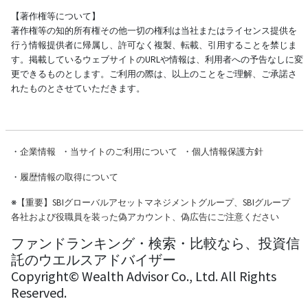
【著作権等について】
著作権等の知的所有権その他一切の権利は当社またはライセンス提供を
行う情報提供者に帰属し、許可なく複製、転載、引用することを禁じま
す。掲載しているウェブサイトのURLや情報は、利用者への予告なしに変
更できるものとします。ご利用の際は、以上のことをご理解、ご承諾さ
れたものとさせていただきます。
・
企業情報
・
当サイトのご利用について
・
個人情報保護方針
・
履歴情報の取得について
※
【重要】SBIグローバルアセットマネジメントグループ、SBIグループ
各社および役職員を装った偽アカウント、偽広告にご注意ください
ファンドランキング・検索・比較なら、投資信
託のウエルスアドバイザー
Copyright© Wealth Advisor Co., Ltd. All Rights
Reserved.