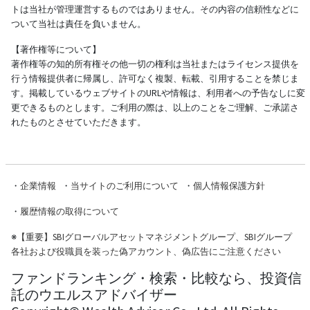
トは当社が管理運営するものではありません。その内容の信頼性などに
ついて当社は責任を負いません。
【著作権等について】
著作権等の知的所有権その他一切の権利は当社またはライセンス提供を
行う情報提供者に帰属し、許可なく複製、転載、引用することを禁じま
す。掲載しているウェブサイトのURLや情報は、利用者への予告なしに変
更できるものとします。ご利用の際は、以上のことをご理解、ご承諾さ
れたものとさせていただきます。
・
企業情報
・
当サイトのご利用について
・
個人情報保護方針
・
履歴情報の取得について
※
【重要】SBIグローバルアセットマネジメントグループ、SBIグループ
各社および役職員を装った偽アカウント、偽広告にご注意ください
ファンドランキング・検索・比較なら、投資信
託のウエルスアドバイザー