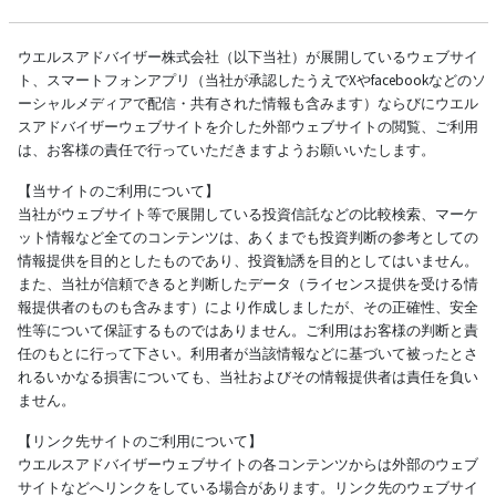
ウエルスアドバイザー株式会社（以下当社）が展開しているウェブサイ
ト、スマートフォンアプリ（当社が承認したうえでXやfacebookなどのソ
ーシャルメディアで配信・共有された情報も含みます）ならびにウエル
スアドバイザーウェブサイトを介した外部ウェブサイトの閲覧、ご利用
は、お客様の責任で行っていただきますようお願いいたします。
【当サイトのご利用について】
当社がウェブサイト等で展開している投資信託などの比較検索、マーケ
ット情報など全てのコンテンツは、あくまでも投資判断の参考としての
情報提供を目的としたものであり、投資勧誘を目的としてはいません。
また、当社が信頼できると判断したデータ（ライセンス提供を受ける情
報提供者のものも含みます）により作成しましたが、その正確性、安全
性等について保証するものではありません。ご利用はお客様の判断と責
任のもとに行って下さい。利用者が当該情報などに基づいて被ったとさ
れるいかなる損害についても、当社およびその情報提供者は責任を負い
ません。
【リンク先サイトのご利用について】
ウエルスアドバイザーウェブサイトの各コンテンツからは外部のウェブ
サイトなどへリンクをしている場合があります。リンク先のウェブサイ