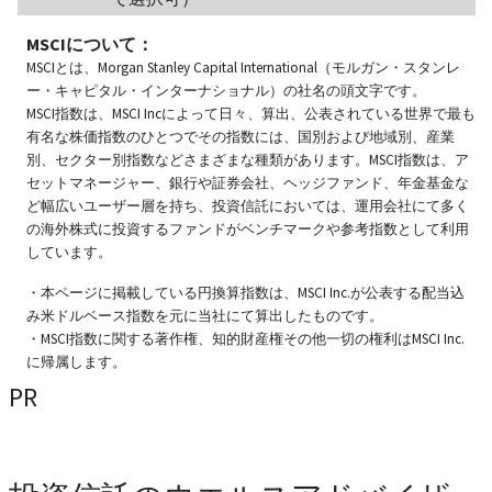
MSCIについて：
MSCIとは、Morgan Stanley Capital International（モルガン・スタンレ
ー・キャピタル・インターナショナル）の社名の頭文字です。
MSCI指数は、MSCI Incによって日々、算出、公表されている世界で最も
有名な株価指数のひとつでその指数には、国別および地域別、産業
別、セクター別指数などさまざまな種類があります。MSCI指数は、ア
セットマネージャー、銀行や証券会社、ヘッジファンド、年金基金な
ど幅広いユーザー層を持ち、投資信託においては、運用会社にて多く
の海外株式に投資するファンドがベンチマークや参考指数として利用
しています。
・本ページに掲載している円換算指数は、MSCI Inc.が公表する配当込
み米ドルベース指数を元に当社にて算出したものです。
・MSCI指数に関する著作権、知的財産権その他一切の権利はMSCI Inc.
に帰属します。
PR