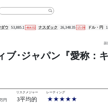
Yダウ
53,885.1
ナスダック
26,348.35
ドル・円
1
-464.02
-15.09
設
ィブ･ジャパン『愛称：
リスクメジャー
レーティング
3平均的
★★★★★
万円