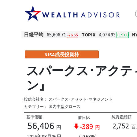
日経平均
65,606.71
TOPIX
4,074.93
N
-76.55
+19.08
NISA成長投資枠
スパークス･アクテ
ン』
投信会社名：
スパークス･アセット･マネジメント
カテゴリー：
国内中型グロース
基準価額
純資産総額
前日比
56,406
2,752
-389
百
円
円
2026年08月06日
(-0.68%)