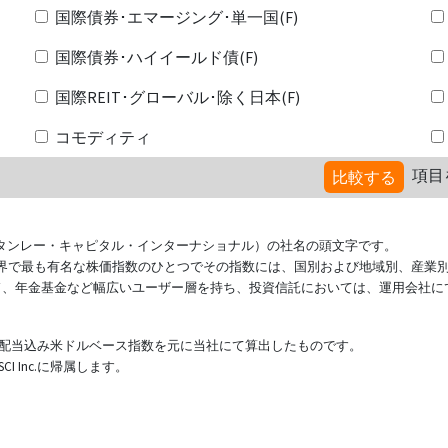
国際債券･エマージング･単一国(F)
国際債券･ハイイールド債(F)
国際REIT･グローバル･除く日本(F)
コモディティ
項目
比較する
ional（モルガン・スタンレー・キャピタル・インターナショナル）の社名の頭文字です。
ている世界で最も有名な株価指数のひとつでその指数には、国別および地域別、産業
ド、年金基金など幅広いユーザー層を持ち、投資信託においては、運用会社に
表する配当込み米ドルベース指数を元に当社にて算出したものです。
 Inc.に帰属します。