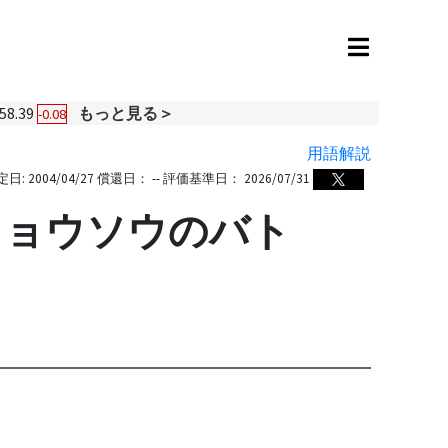
58.39
もっと見る＞
-0.08
用語解説
定日:
2004/04/27
償還日：
--
評価基準日：
2026/07/31
キョウソウのバト