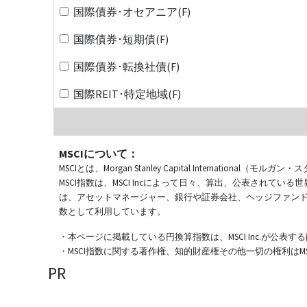
国際債券･オセアニア(F)
国際債券･短期債(F)
国際債券･転換社債(F)
国際REIT･特定地域(F)
MSCIについて：
MSCIとは、Morgan Stanley Capital Internat
MSCI指数は、MSCI Incによって日々、算出、公表され
は、アセットマネージャー、銀行や証券会社、ヘッジファン
数として利用しています。
・本ページに掲載している円換算指数は、MSCI Inc.が公
・MSCI指数に関する著作権、知的財産権その他一切の権利はMSCI
PR