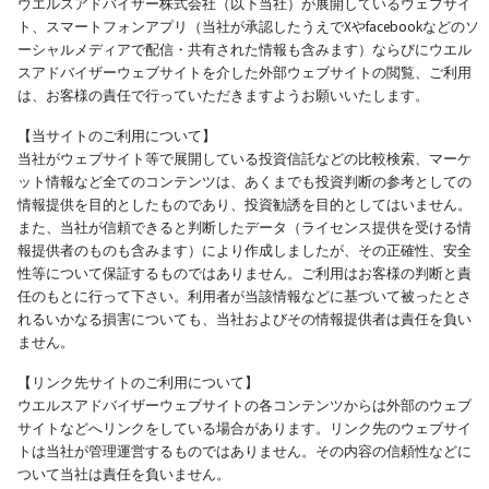
ウエルスアドバイザー株式会社（以下当社）が展開しているウェブサイ
ト、スマートフォンアプリ（当社が承認したうえでXやfacebookなどのソ
ーシャルメディアで配信・共有された情報も含みます）ならびにウエル
スアドバイザーウェブサイトを介した外部ウェブサイトの閲覧、ご利用
は、お客様の責任で行っていただきますようお願いいたします。
【当サイトのご利用について】
当社がウェブサイト等で展開している投資信託などの比較検索、マーケ
ット情報など全てのコンテンツは、あくまでも投資判断の参考としての
情報提供を目的としたものであり、投資勧誘を目的としてはいません。
また、当社が信頼できると判断したデータ（ライセンス提供を受ける情
報提供者のものも含みます）により作成しましたが、その正確性、安全
性等について保証するものではありません。ご利用はお客様の判断と責
任のもとに行って下さい。利用者が当該情報などに基づいて被ったとさ
れるいかなる損害についても、当社およびその情報提供者は責任を負い
ません。
【リンク先サイトのご利用について】
ウエルスアドバイザーウェブサイトの各コンテンツからは外部のウェブ
サイトなどへリンクをしている場合があります。リンク先のウェブサイ
トは当社が管理運営するものではありません。その内容の信頼性などに
ついて当社は責任を負いません。