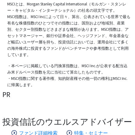
MSCIとは、Morgan Stanley Capital International（モルガン・スタンレ
ー・キャピタル・インターナショナル）の社名の頭文字です。
MSCI指数は、MSCI Incによって日々、算出、公表されている世界で最も
有名な株価指数のひとつでその指数には、国別および地域別、産業
別、セクター別指数などさまざまな種類があります。MSCI指数は、ア
セットマネージャー、銀行や証券会社、ヘッジファンド、年金基金な
ど幅広いユーザー層を持ち、投資信託においては、運用会社にて多く
の海外株式に投資するファンドがベンチマークや参考指数として利用
しています。
・本ページに掲載している円換算指数は、MSCI Inc.が公表する配当込
み米ドルベース指数を元に当社にて算出したものです。
・MSCI指数に関する著作権、知的財産権その他一切の権利はMSCI Inc.
に帰属します。
PR
投資信託のウエルスアドバイザー
ファンド詳細検索
特集・セミナー