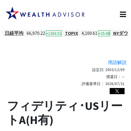
日経平均
66,970.22
TOPIX
4,100.61
NYダウ
+1363.51
+25.68
用語解説
設定日:
2003/12/09
償還日：
--
評価基準日：
2026/07/31
フィデリティ･USリー
トA(H有)