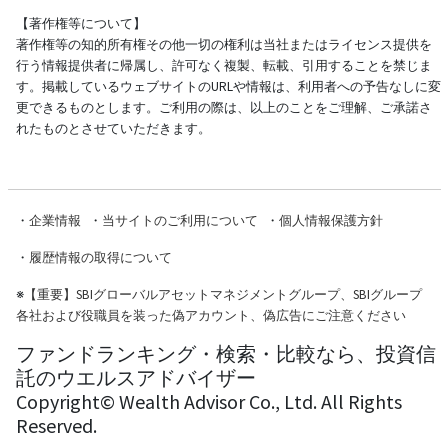
【著作権等について】
著作権等の知的所有権その他一切の権利は当社またはライセンス提供を
行う情報提供者に帰属し、許可なく複製、転載、引用することを禁じま
す。掲載しているウェブサイトのURLや情報は、利用者への予告なしに変
更できるものとします。ご利用の際は、以上のことをご理解、ご承諾さ
れたものとさせていただきます。
・
企業情報
・
当サイトのご利用について
・
個人情報保護方針
・
履歴情報の取得について
※
【重要】SBIグローバルアセットマネジメントグループ、SBIグループ
各社および役職員を装った偽アカウント、偽広告にご注意ください
ファンドランキング・検索・比較なら、投資信
託のウエルスアドバイザー
Copyright© Wealth Advisor Co., Ltd. All Rights
Reserved.